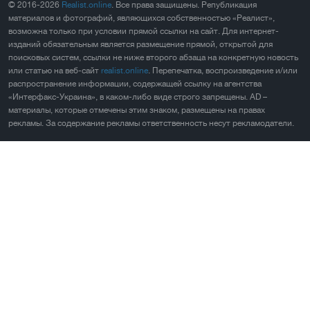
© 2016-2026
Realist.online
. Все права защищены. Републикация
материалов и фотографий, являющихся собственностью «Реалист»,
возможна только при условии прямой ссылки на сайт. Для интернет-
изданий обязательным является размещение прямой, открытой для
поисковых систем, ссылки не ниже второго абзаца на конкретную новость
или статью на веб-сайт
realist.online
. Перепечатка, воспроизведение и/или
распространение информации, содержащей ссылку на агентства
«Интерфакс-Украина», в каком-либо виде строго запрещены. AD –
материалы, которые отмечены этим знаком, размещены на правах
рекламы. За содержание рекламы ответственность несут рекламодатели.