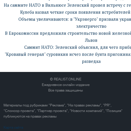
На саммите НАТО в Вильнюсе Зеленский провел встречу с г
Кулеба назвал четкие сроки появления истребителей
Объемы увеличиваются: в "Укрэнерго" призвали укра
электричество
В Еврокомиссии предложили строительство новой железной
Львов
Саммит НАТО: Зеленский объяснил, для чего приб
"Кровавый генерал" суровикин исчез после бунта пригожина:
разведка
© REALIST.ONLINE
Ежедневное онлайн-издание
Все права защищены
Материалы под рубриками "Реклама", "На правах рекламы", "PR",
"Спонсор проекта", "Партнер проекта", "Новости компаний", "Позиция"
публикуются на правах рекламы
Карта сайта