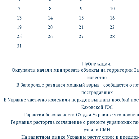
7
8
9
10
13
14
15
16
19
20
21
22
25
26
27
28
31
Публикации:
Оккупанты начали минировать объекты на территории За
известно
В Запорожье раздался мощный взрыв - сообщается о по
пострадавших
В Украине частично изменили порядок выплаты пособий по
Каховской ГЭС
Гарантии безопасности G7 для Украины: что пообе
Германия расторгла соглашение о ремонте украинских та
узнали СМИ
На валютном рынке Украины растут спрос и предло