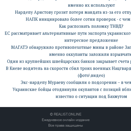
именно их используют
Нардепу Аристову грозит потеря мандата из-за его отп
НАПК инициировало более сотни проверок - с чем
Как распознать поломку ТНВД?
ЕС рассматривает альтернативные пути экспорта украинског
интересное предложение
МАГАТЭ обнаружило противопехотные мины в районе Зап
именно оккупанты заложили взрывчат
Один из крупнейших швейцарских банков закрывает счета р
В Киеве водитель на скорости сбил троих военных Нацгвард
(фото\видео)
Экс-нардепу Мураеву сообщили о подозрении – в че
Украинские бойцы отодвинули окупантов с позиций вбл
известно о ситуации под Бахмутом
© REALIST.ONLINE
Ежедневное онлайн-издание
Все права защищены