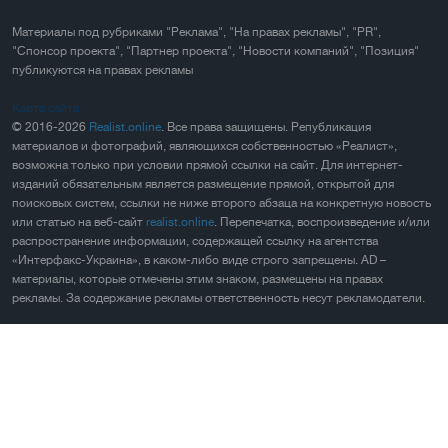
Материалы под рубриками "Реклама", "На правах рекламы", "PR",
"Спонсор проекта", "Партнер проекта", "Новости компаний", "Позиция"
публикуются на правах рекламы
Карта сайта
© 2016-2026
Realist.online
. Все права защищены. Републикация
материалов и фотографий, являющихся собственностью «Реалист»,
возможна только при условии прямой ссылки на сайт. Для интернет-
изданий обязательным является размещение прямой, открытой для
поисковых систем, ссылки не ниже второго абзаца на конкретную новость
или статью на веб-сайт
realist.online
. Перепечатка, воспроизведение и/или
распространение информации, содержащей ссылку на агентства
«Интерфакс-Украина», в каком-либо виде строго запрещены. AD –
материалы, которые отмечены этим знаком, размещены на правах
рекламы. За содержание рекламы ответственность несут рекламодатели.