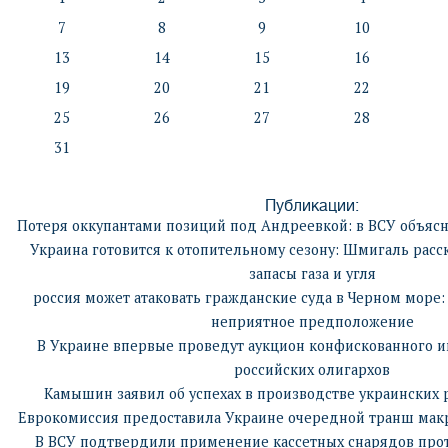
7
8
9
10
13
14
15
16
19
20
21
22
25
26
27
28
31
Публикации:
Потеря оккупантами позиций под Андреевкой: в ВСУ объясн
Украина готовится к отопительному сезону: Шмигаль расс
запасы газа и угля
россия может атаковать гражданские суда в Черном море:
неприятное предположение
В Украине впервые проведут аукцион конфискованного и
российских олигархов
Камышин заявил об успехах в производстве украинских р
Еврокомиссия предоставила Украине очередной транш ма
В ВСУ подтвердили применение кассетных снарядов прот