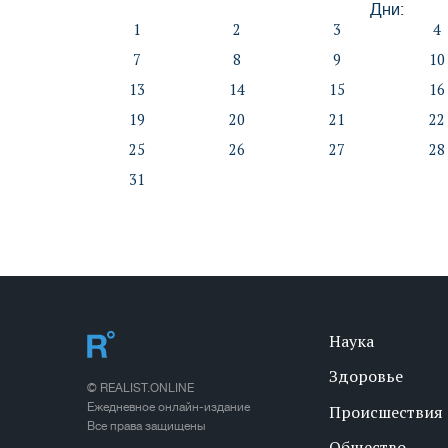
Дни:
1
2
3
4
7
8
9
10
13
14
15
16
19
20
21
22
25
26
27
28
31
Наука
Здоровье
© REALIST.ONLINE
Ежедневное онлайн-издание
Происшествия
Все права защищены
Общество