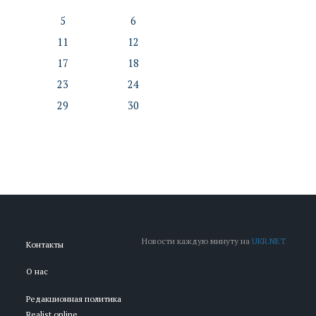
5
6
11
12
17
18
23
24
29
30
Новости каждую минуту на
UKR.NET
Контакты
О нас
Редакционная политика
Realist.online