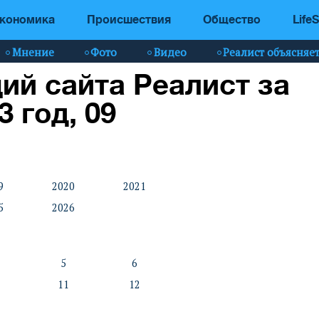
кономика
Происшествия
Общество
LifeS
Мнение
Фото
Видео
Реалист объясняе
ий сайта Реалист за
3 год, 09
9
2020
2021
5
2026
5
6
11
12