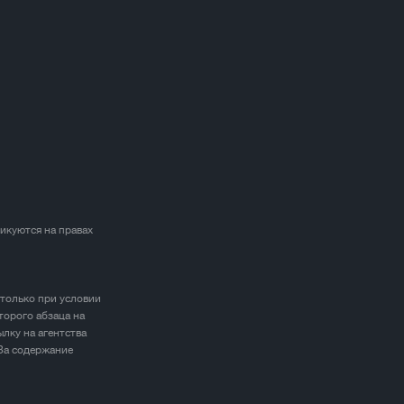
ликуются на правах
 только при условии
торого абзаца на
лку на агентства
 За содержание