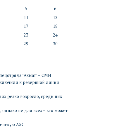
5
6
11
12
17
18
23
24
29
30
пецотряда "Ахмат" – СМИ
дключили к резервной линии
их резко возросло, среди них
 однако не для всех – кто может
венскую АЭС