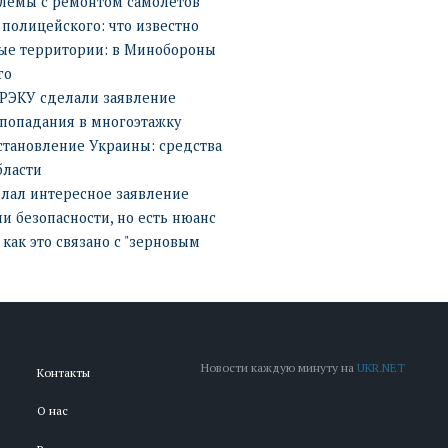
блемы с ремонтом самолетов
полицейского: что известно
ные территории: в Минобороны
го
КРЭКУ сделали заявление
 попадания в многоэтажку
становление Украины: средства
бласти
елал интересное заявление
и безопасности, но есть нюанс
 как это связано с "зерновым
Новости каждую минуту на
UKR.NET
Контакты
О нас