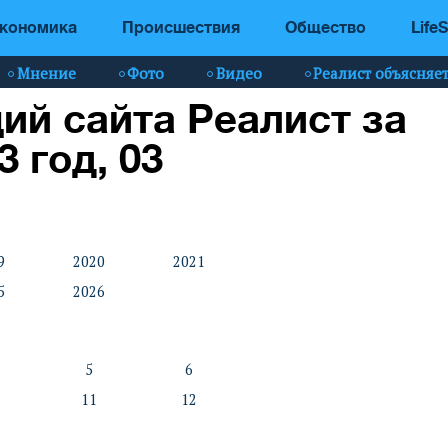
кономика
Происшествия
Общество
LifeS
Мнение
Фото
Видео
Реалист объясняе
ий сайта Реалист за
3 год, 03
9
2020
2021
5
2026
5
6
11
12