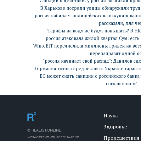
Санкции в действии: у россии возникли про
В Харькове посреди улицы обнаружили труп 
россия набирает полицейских на оккупирован
рассказали, для че
Тарифы на воду не будут повышать? В Н
россия атаковала жилой квартал Сум: есть
WhiteBIT перечислила миллионы гривен на вос
перенаправят одной о
"россия начинает свой распад": Данилов сд
Германия готова предоставить Украине гаранти
ЕС может снять санкции с российского банка:
соглашением"
Наука
Здоровье
© REALIST.ONLINE
Ежедневное онлайн-издание
Происшествия