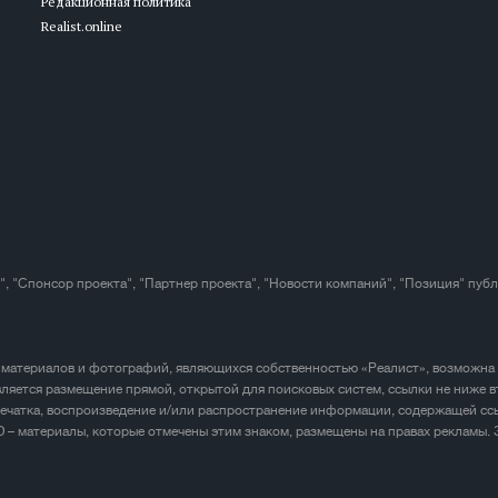
Редакционная политика
Realist.online
", "Спонсор проекта", "Партнер проекта", "Новости компаний", "Позиция" пуб
 материалов и фотографий, являющихся собственностью «Реалист», возможна
ляется размещение прямой, открытой для поисковых систем, ссылки не ниже в
печатка, воспроизведение и/или распространение информации, содержащей ссы
D – материалы, которые отмечены этим знаком, размещены на правах рекламы.