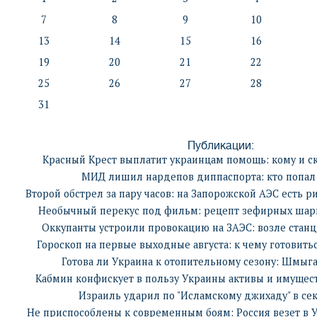
7
8
9
10
13
14
15
16
19
20
21
22
25
26
27
28
31
Публикации:
Красный Крест выплатит украинцам помощь: кому и с
МИД лишил нардепов диппаспорта: кто попал 
Второй обстрел за пару часов: на Запорожской АЭС есть р
Необычный перекус под фильм: рецепт зефирных шар
Оккупанты устроили провокацию на ЗАЭС: возле станц
Гороскоп на первые выходные августа: к чему готовить
Готова ли Украина к отопительному сезону: Шмыга
Кабмин конфискует в пользу Украины активы и имущест
Израиль ударил по "Исламскому джихаду" в сек
Не приспособлены к современным боям: Россия везет в У