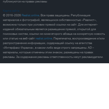
публикуются на правах рекламы
Карта сайта
© 2016-2026
Realist.online
. Все права защищены. Републикация
материалов и фотографий, являющихся собственностью «Реалист»,
возможна только при условии прямой ссылки на сайт. Для интернет-
изданий обязательным является размещение прямой, открытой для
поисковых систем, ссылки не ниже второго абзаца на конкретную новость
или статью на веб-сайт
realist.online
. Перепечатка, воспроизведение и/или
распространение информации, содержащей ссылку на агентства
«Интерфакс-Украина», в каком-либо виде строго запрещены. AD –
материалы, которые отмечены этим знаком, размещены на правах
рекламы. За содержание рекламы ответственность несут рекламодатели.