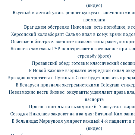
(видео)
Вкусный и легкий ужин: рецепт кускуса с запеченными 
гремолата
Враг днем обстрелял Николаев: есть погибшие, в 
Херсонский коллаборант Сальдо впал в кому: врачи подо
Опасные и быстрые: военные назвали типы ракет, котор
Бывшего замглавы ГУР подозревают в госизмене: при за
стрельбу (фото)
Прованский обед: готовим классический овощн
В Новой Каховке взорвался очередной склад окку
Эргодан встретится с Путины в Сочи: будет просить прекра
В Беларуси признали экстремистскими Telegram-стике
Невозможно вести бизнес: оккупанты ущемляют права вла
паспорта
Прогноз погоды на выходные 6–7 августа: с жаро
Сегодня Николаев закроют на два дня: Виталий Ким зап
В больницах Мариуполя умирает каждый 4-й пациент: в г
(видео)