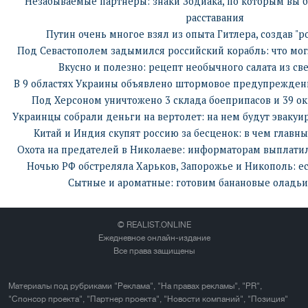
Незабываемые партнеры: знаки Зодиака, по которым вы б
расставания
Путин очень многое взял из опыта Гитлера, создав "р
Под Севастополем задымился российский корабль: что мог
Вкусно и полезно: рецепт необычного салата из с
В 9 областях Украины объявлено штормовое предупреждени
Под Херсоном уничтожено 3 склада боеприпасов и 39 ок
Украинцы собрали деньги на вертолет: на нем будут эвакуи
Китай и Индия скупят россию за бесценок: в чем главн
Охота на предателей в Николаеве: информаторам выплати
Ночью РФ обстреляла Харьков, Запорожье и Никополь: ес
Сытные и ароматные: готовим банановые оладьи 
© REALIST.ONLINE
Ежедневное онлайн-издание
Все права защищены
Материалы под рубриками "Реклама", "На правах рекламы", "PR",
"Спонсор проекта", "Партнер проекта", "Новости компаний", "Позиция"