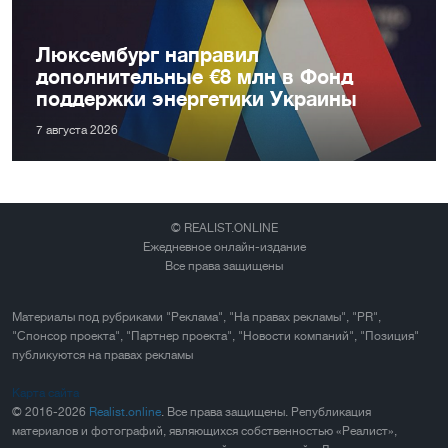
Люксембург направил
дополнительные €8 млн в Фонд
поддержки энергетики Украины
7 августа 2026
© REALIST.ONLINE
Ежедневное онлайн-издание
Все права защищены
Материалы под рубриками "Реклама", "На правах рекламы", "PR",
"Спонсор проекта", "Партнер проекта", "Новости компаний", "Позиция"
публикуются на правах рекламы
Карта сайта
© 2016-2026
Realist.online
. Все права защищены. Републикация
материалов и фотографий, являющихся собственностью «Реалист»,