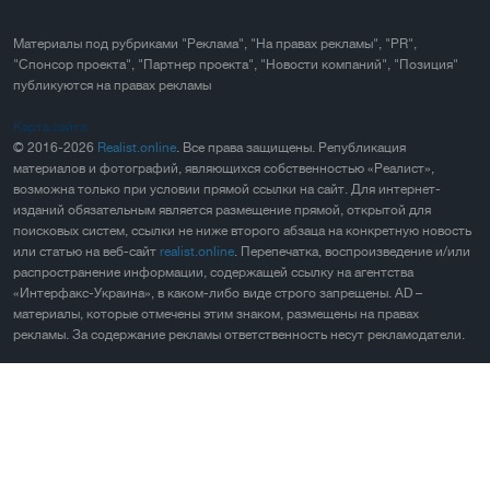
Материалы под рубриками "Реклама", "На правах рекламы", "PR",
"Спонсор проекта", "Партнер проекта", "Новости компаний", "Позиция"
публикуются на правах рекламы
Карта сайта
© 2016-2026
Realist.online
. Все права защищены. Републикация
материалов и фотографий, являющихся собственностью «Реалист»,
возможна только при условии прямой ссылки на сайт. Для интернет-
изданий обязательным является размещение прямой, открытой для
поисковых систем, ссылки не ниже второго абзаца на конкретную новость
или статью на веб-сайт
realist.online
. Перепечатка, воспроизведение и/или
распространение информации, содержащей ссылку на агентства
«Интерфакс-Украина», в каком-либо виде строго запрещены. AD –
материалы, которые отмечены этим знаком, размещены на правах
рекламы. За содержание рекламы ответственность несут рекламодатели.