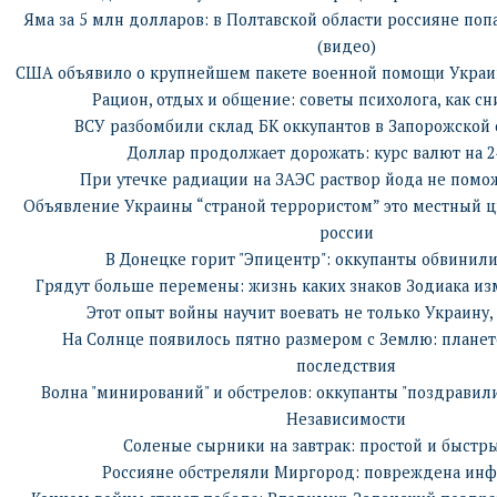
Яма за 5 млн долларов: в Полтавской области россияне поп
(видео)
США объявило о крупнейшем пакете военной помощи Украи
Рацион, отдых и общение: советы психолога, как сн
ВСУ разбомбили склад БК оккупантов в Запорожской 
Доллар продолжает дорожать: курс валют на 2
При утечке радиации на ЗАЭС раствор йода не помо
Объявление Украины “страной террористом” это местный ци
россии
В Донецке горит "Эпицентр": оккупанты обвинили
Грядут больше перемены: жизнь каких знаков Зодиака из
Этот опыт войны научит воевать не только Украину,
На Солнце появилось пятно размером с Землю: плане
последствия
Волна "минирований" и обстрелов: оккупанты "поздравил
Независимости
Соленые сырники на завтрак: простой и быстр
Россияне обстреляли Миргород: повреждена инф