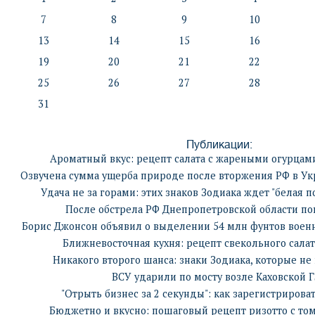
7
8
9
10
13
14
15
16
19
20
21
22
25
26
27
28
31
Публикации:
Ароматный вкус: рецепт салата с жареными огурцам
Озвучена сумма ущерба природе после вторжения РФ в Ук
Удача не за горами: этих знаков Зодиака ждет "белая п
После обстрела РФ Днепропетровской области по
Борис Джонсон объявил о выделении 54 млн фунтов вое
Ближневосточная кухня: рецепт свекольного салат
Никакого второго шанса: знаки Зодиака, которые н
ВСУ ударили по мосту возле Каховской 
"Отрыть бизнес за 2 секунды": как зарегистрироват
Бюджетно и вкусно: пошаговый рецепт ризотто с то