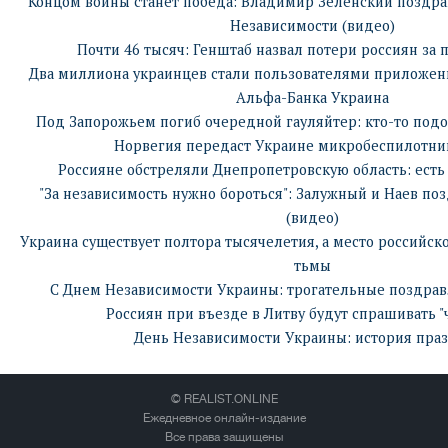
Концом войны станет победа: Владимир Зеленский поздра
Независимости (видео)
Почти 46 тысяч: Генштаб назвал потери россиян за
Два миллиона украинцев стали пользователями приложени
Альфа-Банка Украина
Под Запорожьем погиб очередной гауляйтер: кто-то под
Норвегия передаст Украине микробеспилотник
Россияне обстреляли Днепропетровскую область: есть
"За независимость нужно бороться": Залужный и Наев по
(видео)
Украина существует полтора тысячелетия, а место российск
тьмы
С Днем Независимости Украины: трогательные поздрав
Россиян при въезде в Литву будут спрашивать 
День Независимости Украины: история пра
© REALIST.ONLINE
Ежедневное онлайн-издание
Все права защищены