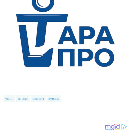
ужин
овощи
рецепт
курица