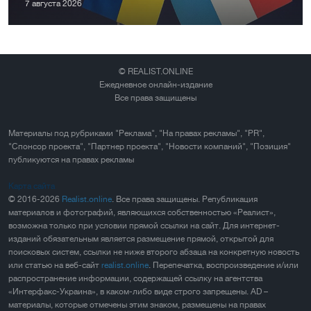
7 августа 2026
© REALIST.ONLINE
Ежедневное онлайн-издание
Все права защищены
Материалы под рубриками "Реклама", "На правах рекламы", "PR",
"Спонсор проекта", "Партнер проекта", "Новости компаний", "Позиция"
публикуются на правах рекламы
Карта сайта
© 2016-2026
Realist.online
. Все права защищены. Републикация
материалов и фотографий, являющихся собственностью «Реалист»,
возможна только при условии прямой ссылки на сайт. Для интернет-
изданий обязательным является размещение прямой, открытой для
поисковых систем, ссылки не ниже второго абзаца на конкретную новость
или статью на веб-сайт
realist.online
. Перепечатка, воспроизведение и/или
распространение информации, содержащей ссылку на агентства
«Интерфакс-Украина», в каком-либо виде строго запрещены. AD –
материалы, которые отмечены этим знаком, размещены на правах