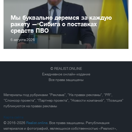
Мы буквально деремся за каждую
ракету — Сибига о поставках
средств ПВО
6 августа 2026
© REALIST.ONLINE
Ежедневное онлайн-издание
Все права защищены
Материалы под рубриками "Реклама", "На правах рекламы", "PR",
"Спонсор проекта", "Партнер проекта", "Новости компаний", "Позиция"
публикуются на правах рекламы
Карта сайта
© 2016-2026
Realist.online
. Все права защищены. Републикация
материалов и фотографий, являющихся собственностью «Реалист»,