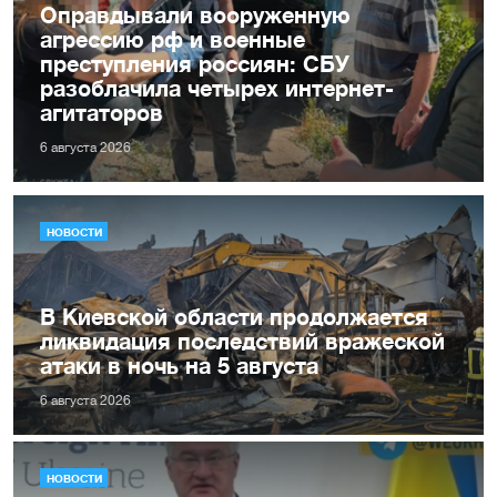
Оправдывали вооруженную
агрессию рф и военные
преступления россиян: СБУ
разоблачила четырех интернет-
агитаторов
6 августа 2026
НОВОСТИ
В Киевской области продолжается
ликвидация последствий вражеской
атаки в ночь на 5 августа
6 августа 2026
НОВОСТИ