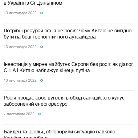
в Україні із Сі Цзіньпіном
13 листопада 2022
Потрібні ресурси рф, а не росія: чому Китаю не вигідно
бути на боці геополітичного аутсайдера
13 листопада 2022
Інвестиція у мирне майбутнє Європи без росії: як діалог
США і Китаю наближує кінець путіна
13 листопада 2022
Росія продає своє вугілля в обхід санкцій: хто купує
заборонений енергоресурс
7 листопада 2022
Байден та Шольц обговорили ситуацію навколо
України: подробиці