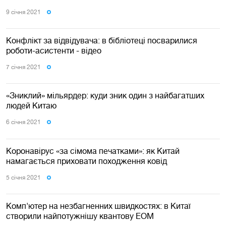
9 сiчня 2021
Конфлікт за відвідувача: в бібліотеці посварилися
роботи-асистенти - відео
7 сiчня 2021
«Зниклий» мільярдер: куди зник один з найбагатших
людей Китаю
6 сiчня 2021
Коронавірус «за сімома печатками»: як Китай
намагається приховати походження ковід
5 сiчня 2021
Комп'ютер на незбагненних швидкостях: в Китаї
створили найпотужнішу квантову ЕОМ