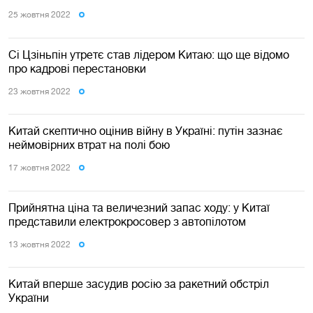
25 жовтня 2022
Сі Цзіньпін утретє став лідером Китаю: що ще відомо
про кадрові перестановки
23 жовтня 2022
Китай скептично оцінив війну в Україні: путін зазнає
неймовірних втрат на полі бою
17 жовтня 2022
Прийнятна ціна та величезний запас ходу: у Китаї
представили електрокросовер з автопілотом
13 жовтня 2022
Китай вперше засудив росію за ракетний обстріл
України