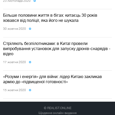
23 листопада 2020
Більше половини життя в бігах: китаєць 30 років
ховався від поліції, яка його не шукала
30 жовтня 2020
Стріляють безпілотниками: в Китаї провели
випробування установок для запуску дронів-снарядів -
відео
17 жовтня 2020
«Розуми і енергія» для війни: лідер Китаю закликав
армію до «підвищеної готовності»
15 жовтня 2020
© REALIST.ONLINE
Щоденне онлайн-видання