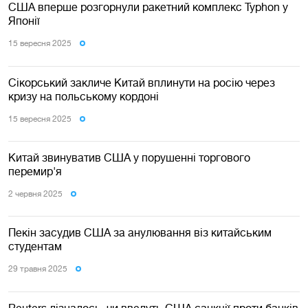
США вперше розгорнули ракетний комплекс Typhon у
Японії
15 вересня 2025
Сікорський закличе Китай вплинути на росію через
кризу на польському кордоні
15 вересня 2025
Китай звинуватив США у порушенні торгового
перемир'я
2 червня 2025
Пекін засудив США за анулювання віз китайським
студентам
29 травня 2025
Reuters дізналось, чи введуть США санкції проти банків