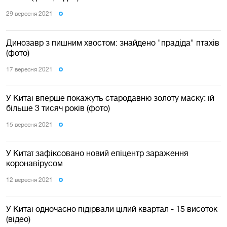
29 вересня 2021
Динозавр з пишним хвостом: знайдено "прадіда" птахів
(фото)
17 вересня 2021
У Китаї вперше покажуть стародавню золоту маску: їй
більше 3 тисяч років (фото)
15 вересня 2021
У Китаї зафіксовано новий епіцентр зараження
коронавірусом
12 вересня 2021
У Китаї одночасно підірвали цілий квартал - 15 висоток
(відео)