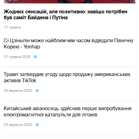
Жодних сенсацій, але позитивно: навіщо потрібен
був саміт Байдена і Путіна
17 червня
Сі Цзіньпін може найближчим часом відвідати Північну
Корею - Yonhap
21 травня 2026
Трамп затвердив угоду щодо продажу американських
активів TikTok
26 вересня 2025
Китайський авіаносець здійснив перше випробування
електромагнітної катапульти для літаків
23 вересня 2025