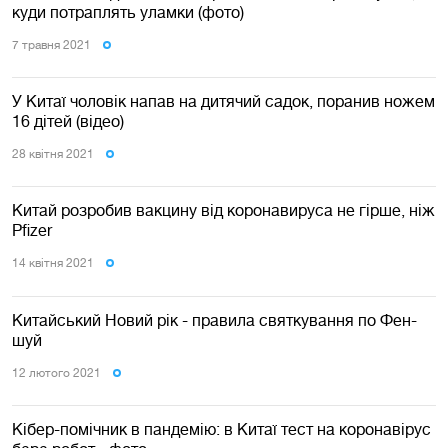
куди потраплять уламки (фото)
7 травня 2021
У Китаї чоловік напав на дитячий садок, поранив ножем
16 дітей (відео)
28 квiтня 2021
Китай розробив вакцину від коронавируса не гірше, ніж
Pfizer
14 квiтня 2021
Китайський Новий рік - правила святкування по Фен-
шуй
12 лютого 2021
Кібер-помічник в пандемію: в Китаї тест на коронавірус