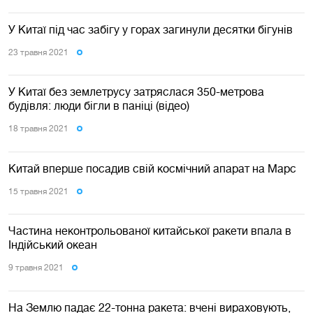
У Китаї під час забігу у горах загинули десятки бігунів
23 травня 2021
У Китаї без землетрусу затряслася 350-метрова
будiвля: люди бігли в паніці (відео)
18 травня 2021
Китай вперше посадив свій космічний апарат на Марс
15 травня 2021
Частина неконтрольованої китайської ракети впала в
Індійський океан
9 травня 2021
На Землю падає 22-тонна ракета: вчені вираховують,