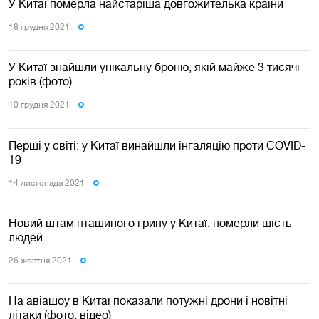
У Китаї померла найстаріша довгожителька країни
18 грудня 2021
У Китаї знайшли унікальну броню, якій майже 3 тисячі
років (фото)
10 грудня 2021
Перші у світі: у Китаї винайшли інгаляцію проти COVID-
19
14 листопада 2021
Новий штам пташиного грипу у Китаї: померли шість
людей
26 жовтня 2021
На авіашоу в Китаї показали потужні дрони і новітні
літаки (фото, відео)