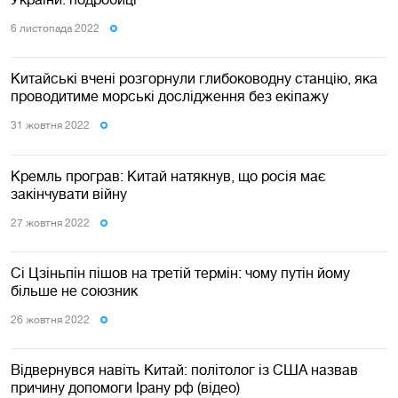
6 листопада 2022
Китайські вчені розгорнули глибоководну станцію, яка
проводитиме морські дослідження без екіпажу
31 жовтня 2022
Кремль програв: Китай натякнув, що росія має
закінчувати війну
27 жовтня 2022
Сі Цзіньпін пішов на третій термін: чому путін йому
більше не союзник
26 жовтня 2022
Відвернувся навіть Китай: політолог із США назвав
причину допомоги Ірану рф (відео)