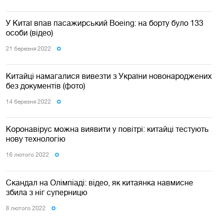
У Китаї впав пасажирський Boeing: на борту було 133
особи (відео)
21 березня 2022
Китайці намагалися вивезти з України новонароджених
без документів (фото)
14 березня 2022
Коронавірус можна виявити у повітрі: китайці тестують
нову технологію
16 лютого 2022
Скандал на Олімпіаді: відео, як китаянка навмисне
збила з ніг суперницю
8 лютого 2022