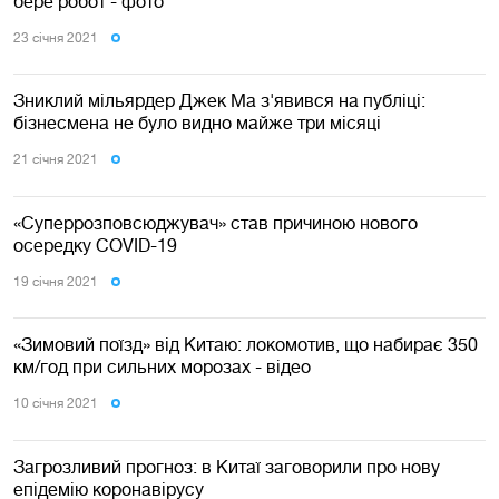
бере робот - фото
23 сiчня 2021
Зниклий мільярдер Джек Ма з'явився на публіці:
бізнесмена не було видно майже три місяці
21 сiчня 2021
«Суперрозповсюджувач» став причиною нового
осередку COVID-19
19 сiчня 2021
«Зимовий поїзд» від Китаю: локомотив, що набирає 350
км/год при сильних морозах - відео
10 сiчня 2021
Загрозливий прогноз: в Китаї заговорили про нову
епідемію коронавірусу