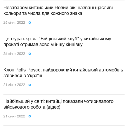
Незабаром китайський Новий рік: названі щасливі
кольори та числа для кожного знака
25 сiчня 2022
Цензура скрізь: "Бійцівський клуб" у китайському
прокаті отримав зовсім іншу кінцівку
25 сiчня 2022
Клон Rolls-Royce: найдорожчий китайський автомобіль
з'явився в Україні
21 сiчня 2022
Найбільший у світі: китайці показали чотирилапого
військового робота (відео)
21 сiчня 2022