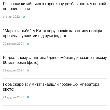
Які знаки китайського гороскопу розбагатіють у першій
половині січня
5 сiчня 2022
"Марш ганьби": у Китаї порушників карантину поліція
провела вулицями під руки (відео)
29 грудня 2021
В ідеальному стані: знайдено ембріон динозавра, якому
66 млн років (фото)
22 грудня 2021
Гора скарбів: у Китаї знайшли гробницю імператора
(фото)
21 грудня 2021