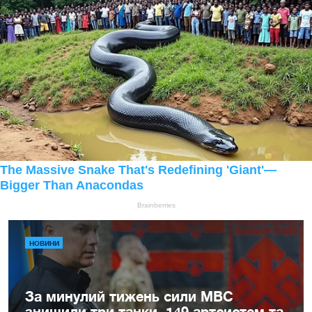
НОВИНИ
За минулий тижень сили МВС
знищили три танки, 149 артсистем та