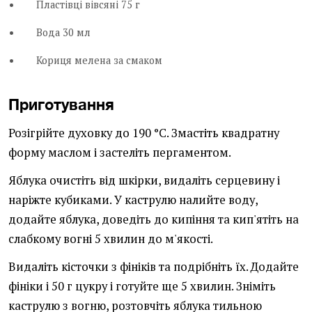
Пластівці вівсяні 75 г
Вода 30 мл
Кориця мелена за смаком
Приготування
Розігрійте духовку до 190 °C. Змастіть квадратну
форму маслом і застеліть пергаментом.
Яблука очистіть від шкірки, видаліть серцевину і
наріжте кубиками. У каструлю налийте воду,
додайте яблука, доведіть до кипіння та кип'ятіть на
слабкому вогні 5 хвилин до м'якості.
Видаліть кісточки з фініків та подрібніть їх. Додайте
фініки і 50 г цукру і готуйте ще 5 хвилин. Зніміть
каструлю з вогню, розтовчіть яблука тильною