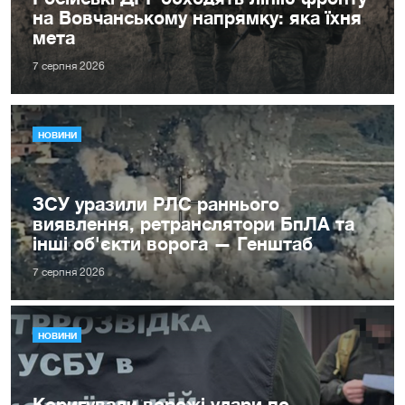
на Вовчанському напрямку: яка їхня
мета
7 серпня 2026
НОВИНИ
ЗСУ уразили РЛС раннього
виявлення, ретранслятори БпЛА та
інші об'єкти ворога — Генштаб
7 серпня 2026
НОВИНИ
Коригували ворожі удари по