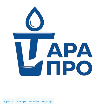
фрукти
десерт
печиво
перекус