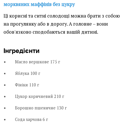
морквяних маффінів без цукру
Ці корисні та ситні солодощі можна брати з собою
на прогулянку або в дорогу. А головне – вони
обов'язково сподобаються вашій дитині.
Інгредієнти
Масло вершкове 175 г
Яблука 100 г
Фініки 110 г
Цукор коричневий 210 г
Борошно пшеничне 130 г
Сода харчова 6 г