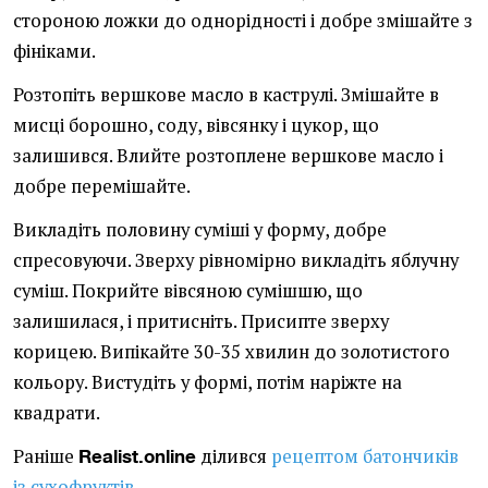
стороною ложки до однорідності і добре змішайте з
фініками.
Розтопіть вершкове масло в каструлі. Змішайте в
мисці борошно, соду, вівсянку і цукор, що
залишився. Влийте розтоплене вершкове масло і
добре перемішайте.
Викладіть половину суміші у форму, добре
спресовуючи. Зверху рівномірно викладіть яблучну
суміш. Покрийте вівсяною сумішшю, що
залишилася, і притисніть. Присипте зверху
корицею. Випікайте 30-35 хвилин до золотистого
кольору. Вистудіть у формі, потім наріжте на
квадрати.
Раніше
ділився
рецептом батончиків
Realist.online
із сухофруктів
.