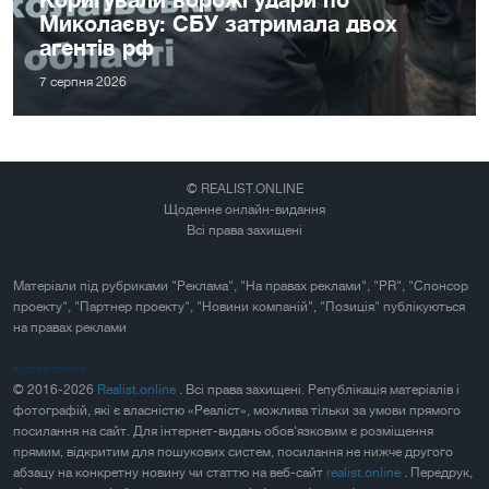
Миколаєву: СБУ затримала двох
агентів рф
7 серпня 2026
© REALIST.ONLINE
Щоденне онлайн-видання
Всі права захищені
Матеріали під рубриками "Реклама", "На правах реклами", "PR", "Спонсор
проекту", "Партнер проекту", "Новини компаній", "Позиція" публікуються
на правах реклами
Карта сайта
© 2016-2026
Realist.online
. Всі права захищені. Републікація матеріалів і
фотографій, які є власністю «Реаліст», можлива тільки за умови прямого
посилання на сайт. Для інтернет-видань обов'язковим є розміщення
прямим, відкритим для пошукових систем, посилання не нижче другого
абзацу на конкретну новину чи статтю на веб-сайт
realist.online
. Передрук,