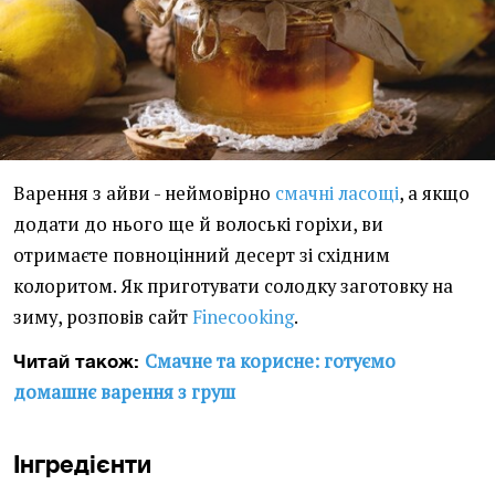
Варення з айви - неймовірно
смачні ласощі
, а якщо
додати до нього ще й волоські горіхи, ви
отримаєте повноцінний десерт зі східним
колоритом. Як приготувати солодку заготовку на
зиму, розповів сайт
Finecooking
.
Смачне та корисне: готуємо
Читай також:
домашнє варення з груш
Інгредієнти