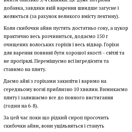
добавка, завдяки якій варення швидше загусне і
желюється (за рахунок великого вмісту пектину).
Коли скибочки айви пустять достатньо соку, а цукор
практично весь розчиниться, додаємо 150 г
очищених волоських горіхів і весь відвар. Горіхи
для варення повинні бути хорошої якості – світлі та
не прогірклі. Перемішуємо всі інгредієнти та
ставимо на плиту.
Даємо айві з горіхами закипіти і варимо на
середньому вогні приблизно 10 хвилин. Вимикаємо
плиту і залишаємо все до повного вистигання
(годин на 6-8).
За цей час поки що рідкий сироп просочить
скибочки айви, вони ущільняться і стануть