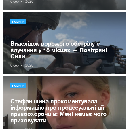
6 серпня 2026
НОВИНИ
Внаслідок ворожого обстрілу є
влучання у 18 місцях — Повітряні
Сили
6 серпня 2026
НОВИНИ
Стефанішина прокоментувала
інформацію про процесуальні дії
правоохоронців: Мені немає чого
приховувати