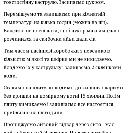
товстостінну каструлю. Засипаємо цукром.
Перемішуємо та залишаємо при кімнатній
температурі на кілька годин (можна на ніч).
Важливо не поспішати, щоб цукор максимально
розчинився та скибочки айви дали сік.
Тим часом насіннєві коробочки з невеликою
кількістю м'якоті та шкірки ми не викидаємо.
Кладемо їх у каструльку і заливаємо 2 склянками
води.
Ставимо на плиту, доводимо до кипіння і варимо
без кришки на помірному вогні 15 хвилин. Потім
плиту вимикаємо і залишаємо все настоятися
приблизно на півгодини.
Проціджуємо айвовий відвар через сито - має
вийти близько 3/4 склянки. Це дуже потрібна