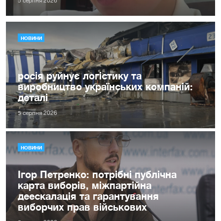
5 серпня 2026
НОВИНИ
росія руйнує логістику та
виробництво українських компаній:
деталі
5 серпня 2026
НОВИНИ
Ігор Петренко: потрібні публічна
карта виборів, міжпартійна
деескалація та гарантування
виборчих прав військових