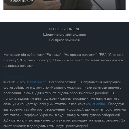
5 серпня 2026
© REALIST.ONLINE
Щоденне онлайн-видання
Всі права захищені
Матеріали під рубриками "Реклама", "На правах реклами", "PR", "Спонсор
проекту", "Партнер проекту", "Новини компаній", "Позиція" публікуються
на правах реклами
Карта сайта
© 2016-2026
Realist.online
. Всі права захищені. Републікація матеріалів і
фотографій, які є власністю «Реаліст», можлива тільки за умови прямого
посилання на сайт. Для інтернет-видань обов'язковим є розміщення
прямим, відкритим для пошукових систем, посилання не нижче другого
абзацу на конкретну новину чи статтю на веб-сайт
realist.online
. Передрук,
відтворення та / або розповсюдження інформації, що містить посилання на
агентства «Інтерфакс-Україна», в будь-якому вигляді суворо заборонені.
AD - матеріали, які відзначені цим знаком, розміщені на правах реклами. За
зміст реклами відповідальність несуть рекламодавці.