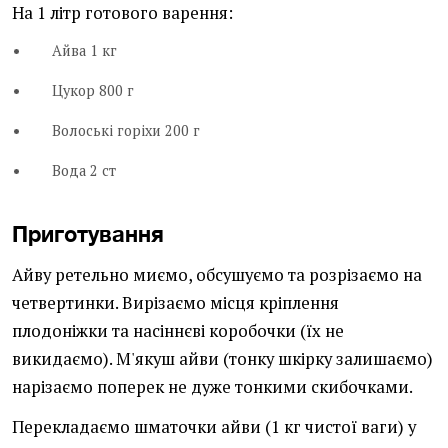
На 1 літр готового варення:
Айва 1 кг
Цукор 800 г
Волоські горіхи 200 г
Вода 2 ст
Приготування
Айву ретельно миємо, обсушуємо та розрізаємо на
четвертинки. Вирізаємо місця кріплення
плодоніжки та насіннєві коробочки (їх не
викидаємо). М'якуш айви (тонку шкірку залишаємо)
нарізаємо поперек не дуже тонкими скибочками.
Перекладаємо шматочки айви (1 кг чистої ваги) у