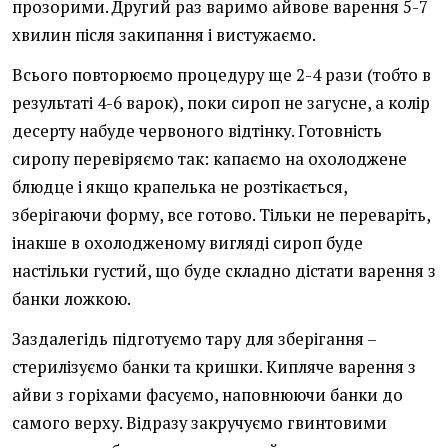
прозорими. Другий раз варимо айвове варення 5-7
хвилин після закипання і вистужаємо.
Всього повторюємо процедуру ще 2-4 рази (тобто в
результаті 4-6 варок), поки сироп не загусне, а колір
десерту набуде червоного відтінку. Готовність
сиропу перевіряємо так: капаємо на охолоджене
блюдце і якщо крапелька не розтікається,
зберігаючи форму, все готово. Тільки не переваріть,
інакше в охолодженому вигляді сироп буде
настільки густий, що буде складно дістати варення з
банки ложкою.
Заздалегідь підготуємо тару для зберігання –
стерилізуємо банки та кришки. Кипляче варення з
айви з горіхами фасуємо, наповнюючи банки до
самого верху. Відразу закручуємо гвинтовими