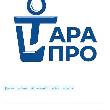
фрукти
рецепт
консервація
горіхи
варення