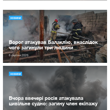
НОВИНИ
Ворог атакував Балаклію, внаслідок
чого загинули три людини
6 серпня 2026
НОВИНИ
Вчора ввечері росія атакувала
цивільне судно: загину член екіпажу