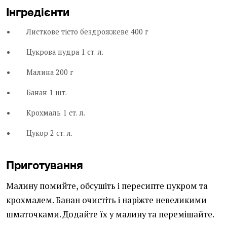
Інгредієнти
Листкове тісто бездрожжеве 400 г
Цукрова пудра 1 ст. л.
Малина 200 г
Банан 1 шт.
Крохмаль 1 ст. л.
Цукор 2 ст. л.
Приготування
Малину помийте, обсушіть і пересипте цукром та
крохмалем. Банан очистіть і наріжте невеликими
шматочками. Додайте їх у малину та перемішайте.