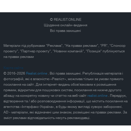
© REALIST.ONLINE
Щоденне онлайн-видання
Всі права захищені
Матеріали під рубриками "Реклама", "На правах реклами", "PR", "Спонсор
проекту", "Партнер проекту", "Новини компаній", "Позиція" публікуються
на правах реклами
Карта сайта
© 2016-2026
Realist.online
. Всі права захищені. Републікація матеріалів і
фотографій, які є власністю «Реаліст», можлива тільки за умови прямого
посилання на сайт. Для інтернет-видань обов'язковим є розміщення
прямим, відкритим для пошукових систем, посилання не нижче другого
абзацу на конкретну новину чи статтю на веб-сайт
realist.online
. Передрук,
відтворення та / або розповсюдження інформації, що містить посилання на
агентства «Інтерфакс-Україна», в будь-якому вигляді суворо заборонені.
AD - матеріали, які відзначені цим знаком, розміщені на правах реклами. За
зміст реклами відповідальність несуть рекламодавці.