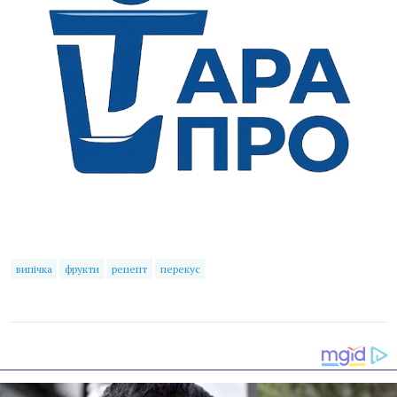
випічка
фрукти
рецепт
перекус