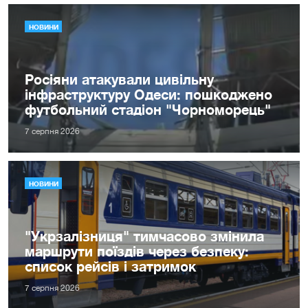
НОВИНИ
Росіяни атакували цивільну
інфраструктуру Одеси: пошкоджено
футбольний стадіон "Чорноморець"
7 серпня 2026
НОВИНИ
"Укрзалізниця" тимчасово змінила
маршрути поїздів через безпеку:
список рейсів і затримок
7 серпня 2026