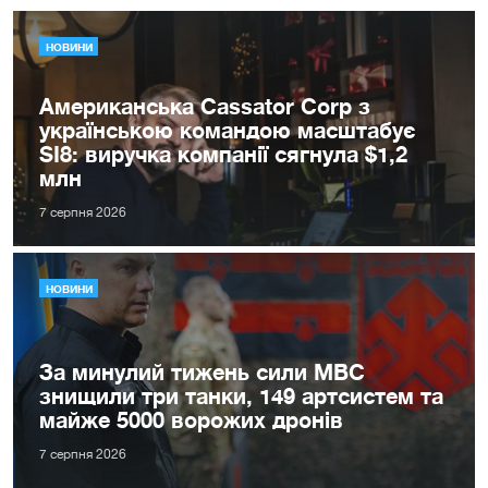
НОВИНИ
Американська Cassator Corp з
українською командою масштабує
SI8: виручка компанії сягнула $1,2
млн
7 серпня 2026
НОВИНИ
За минулий тижень сили МВС
знищили три танки, 149 артсистем та
майже 5000 ворожих дронів
7 серпня 2026