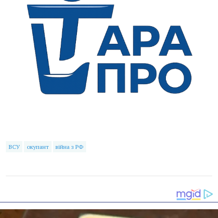
ВСУ
окупант
війна з РФ