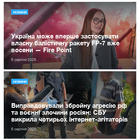
НОВИНИ
Україна може вперше застосувати
власну балістичну ракету FP-7 вже
восени — Fire Point
6 серпня 2026
НОВИНИ
Виправдовували збройну агресію рф
та воєнні злочини росіян: СБУ
викрила чотирьох інтернет-агітаторів
6 серпня 2026