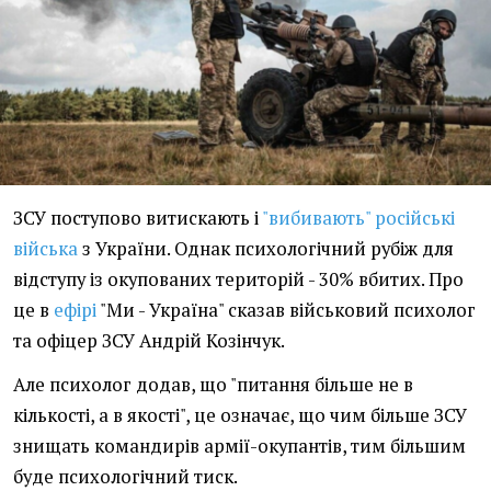
ЗСУ поступово витискають і
"вибивають" російські
війська
з України. Однак психологічний рубіж для
відступу із окупованих територій - 30% вбитих. Про
це в
ефірі
"Ми - Україна" сказав військовий психолог
та офіцер ЗСУ Андрій Козінчук.
Але психолог додав, що "питання більше не в
кількості, а в якості", це означає, що чим більше ЗСУ
знищать командирів армії-окупантів, тим більшим
буде психологічний тиск.