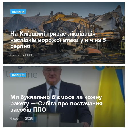
НОВИНИ
На Київщині триває ліквідація
наслідків ворожої атаки у ніч на 5
серпня
6 серпня 2026
НОВИНИ
Ми буквально б’ємося за кожну
ракету — Сибіга про постачання
засобів ППО
6 серпня 2026