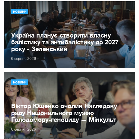
НОВИНИ
Україна планує створити власну
балістику та антибалістику до 2027
року - Зеленський
6 серпня 2026
НОВИНИ
Віктор Ющенко очолив Наглядову
раду Національного музею
Голодомору-геноциду — Мінкульт
6 серпня 2026