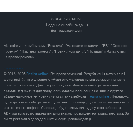
© REALIST.ONLINE
Щоденне онлайн-видання
Всі права захищені
Матеріали під рубриками "Реклама", "На правах реклами", "PR", "Спонсор
проекту", "Партнер проекту", "Новини компаній", "Позиція" публікуються
на правах реклами
Карта сайта
© 2016-2026
Realist.online
. Всі права захищені. Републікація матеріалів і
фотографій, які є власністю «Реаліст», можлива тільки за умови прямого
посилання на сайт. Для інтернет-видань обов'язковим є розміщення
прямим, відкритим для пошукових систем, посилання не нижче другого
абзацу на конкретну новину чи статтю на веб-сайт
realist.online
. Передрук,
відтворення та / або розповсюдження інформації, що містить посилання на
агентства «Інтерфакс-Україна», в будь-якому вигляді суворо заборонені.
AD - матеріали, які відзначені цим знаком, розміщені на правах реклами. За
зміст реклами відповідальність несуть рекламодавці.