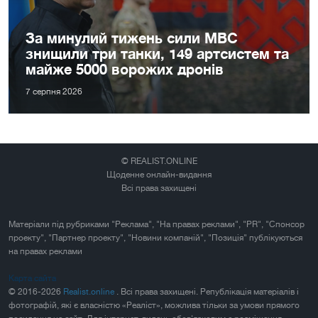
За минулий тижень сили МВС
знищили три танки, 149 артсистем та
майже 5000 ворожих дронів
7 серпня 2026
© REALIST.ONLINE
Щоденне онлайн-видання
Всі права захищені
Матеріали під рубриками "Реклама", "На правах реклами", "PR", "Спонсор
проекту", "Партнер проекту", "Новини компаній", "Позиція" публікуються
на правах реклами
Карта сайта
© 2016-2026
Realist.online
. Всі права захищені. Републікація матеріалів і
фотографій, які є власністю «Реаліст», можлива тільки за умови прямого