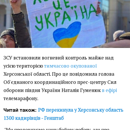
ЗСУ встановили вогневий контроль майже над
усією територією
тимчасово окупованої
Херсонської області. Про це повідомила голова
Об'єднаного координаційного прес-центру Сил
оборони півдня України Наталія Гуменюк
в ефірі
телемарафону.
РФ перекинула у Херсонську область
Читай також:
1300 кадирівців - Генштаб
"Ми продовжуємо нашу бойову роботу, але про