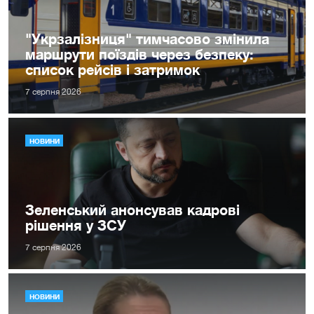
"Укрзалізниця" тимчасово змінила
маршрути поїздів через безпеку:
список рейсів і затримок
7 серпня 2026
НОВИНИ
Зеленський анонсував кадрові
рішення у ЗСУ
7 серпня 2026
НОВИНИ