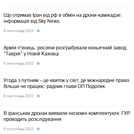
Що отримав Іран від рф в обмін на дрони-камікадзе:
інформація від Sky News
8 листопада 2022
Армія п’яниць: росіяни розграбували коньячний завод
"Таврія" у Новій Каховці
8 листопада 2022
Угода з путіним – це квиток у світ, де міжнародне право
більше не працює: радник глави ОП Подоляк
8 листопада 2022
В іранських дронах виявили іноземні комплектуючі: ГУР
проводить розслідування
8 листопада 2022