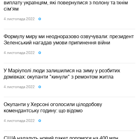
виплату українцям, які повернулися з полону та їхнім
сім'ям
4 листопада 2022
Формулу миру ми неодноразово озвучували: президент
Зеленський нагадав умови припинення війни
4 листопада 2022
У Маріуполі люди залишилися на зиму у розбитих
домівках: окупанти "кинули" з ремонтом житла
4 листопада 2022
Окупанти у Херсоні оголосили цілодобову
комендантську годину: що відомо
4 листопада 2022
США нададуть новий пакет допомоги на 400 млн