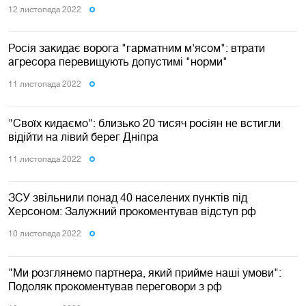
12 листопада 2022
Росія закидає ворога "гарматним м'ясом": втрати
агресора перевищують допустимі "норми"
11 листопада 2022
"Своїх кидаємо": близько 20 тисяч росіян не встигли
відійти на лівий берег Дніпра
11 листопада 2022
ЗСУ звільнили понад 40 населених пунктів під
Херсоном: Залужний прокоментував відступ рф
10 листопада 2022
"Ми розглянемо партнера, який прийме наші умови":
Подоляк прокоментував переговори з рф