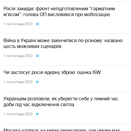
Росія закидає фронт непідготовленим "гарматним
м'ясом": голова ОП висловився про мобілізацію
7 листопада 2022
Війна в Україні може закінчитися по-різному: названо
шість можливих сценаріїв
7 листопада 2022
Чи застосує росія ядерну зброю: оцінка ISW
7 листопада 2022
Українцям розповіли, як уберегти себе у темний час
доби під час відключення світла
7 листопада 2022
Москва натякає на мирні переговори, але умови має