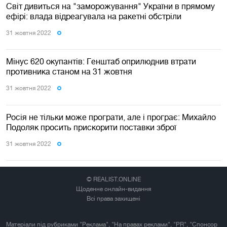
Світ дивиться на "заморожування" України в прямому
ефірі: влада відреагувала на ракетні обстріли
31 жовтня 2022
Мінус 620 окупантів: Генштаб оприлюднив втрати
противника станом на 31 жовтня
31 жовтня 2022
Росія не тільки може програти, але і програє: Михайло
Подоляк просить прискорити поставки зброї
31 жовтня 2022
© REALIST.ONLINE
Щоденне онлайн-видання
Всі права захищені
Матеріали під рубриками "Реклама", "На правах реклами", "PR", "Спонсор