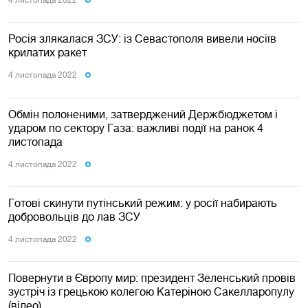
Росія злякалася ЗСУ: із Севастополя вивели носіїв
крилатих ракет
4 листопада 2022
Обмін полоненими, затверджений Держбюджетом і
ударом по сектору Газа: важливі події на ранок 4
листопада
4 листопада 2022
Готові скинути путінський режим: у росії набирають
добровольців до лав ЗСУ
4 листопада 2022
Повернути в Європу мир: президент Зеленський провів
зустріч із грецькою колегою Катеріною Сакелларопулу
(відео)