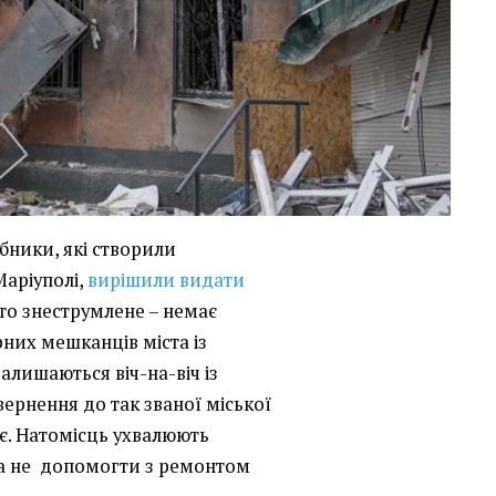
бники, які створили
Маріуполі,
вирішили видати
сто знеструмлене – немає
рних мешканців міста із
алишаються віч-на-віч із
ернення до так званої міської
дає. Натомісць ухвалюють
 а не допомогти з ремонтом