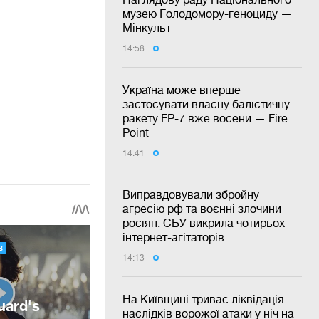
музею Голодомору-геноциду —
Мінкульт
14:58
Україна може вперше
застосувати власну балістичну
ракету FP-7 вже восени — Fire
Point
14:41
Виправдовували збройну
агресію рф та воєнні злочини
росіян: СБУ викрила чотирьох
інтернет-агітаторів
14:13
На Київщині триває ліквідація
наслідків ворожої атаки у ніч на