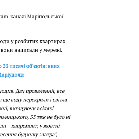
ram-каналі Маріпольської
юди у розбитих квартирах
 вони написали у мережі.
3 тисячі об'єктів: яких
Маріуполю
ходив. Дах провалений, все
а ще воду перекрили і світла
иці, вигадуючи всілякі
льницького, 33 теж не було ні
сні – капремонт, у жовтні –
несення будинку завтра",