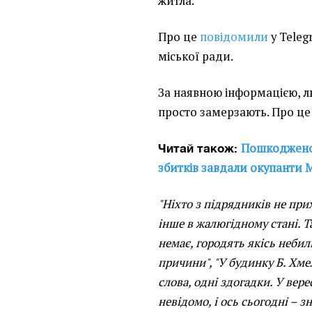
житла.
Про це
повідомили
у Teleg
міської ради.
За наявною інформацією, л
просто замерзають. Про це
Пошкоджено 3
Читай також:
збитків завдали окупанти 
"Ніхто з підрядників не при
інше в жалюгідному стані. Т
немає, городять якісь небил
причини", "У будинку Б. Хме
слова, одні здогадки. У вере
невідомо, і ось сьогодні – з