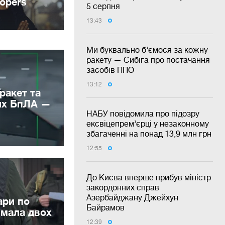
5 серпня
13:43
Ми буквально б’ємося за кожну
ракету — Сибіга про постачання
засобів ППО
13:12
ракет та
жих БпЛА —
НАБУ повідомила про підозру
ексвіцепрем’єрці у незаконному
збагаченні на понад 13,9 млн грн
12:55
До Києва вперше прибув міністр
закордонних справ
Азербайджану Джейхун
ари по
Байрамов
имала двох
12:39