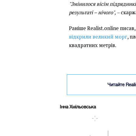
"Змінилося вісім підрядників
результаті – нічого",
– скарж
Раніше Realist.online писав
відкрили великий морг
, п
квадратних метрів.
Читайте Real
Інна Хмільовська