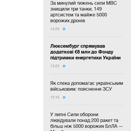
За минулий тижень сили МВС
знищили три танки, 149
артсистем та майже 5000
ворожих дронів
14:25
Люксембург спрямував
додаткові €8 млн до Фонду
підтримки енергетики України
13:23
Як спека допомагає українським
військовим: пояснення ЗСУ
13:10
У липні Сили оборони
ліквідували понад 200 ракет та
більш ніж 5000 ворожих БпЛА —