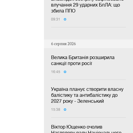
влучання 29 ударних БпЛА: що
збила ППО
09:31
6 серпня 2026
Велика Британія розширила
санкції проти росії
16:45
Україна планує створити власну
балістику та антибалістику до
2027 року - Зеленський
15:38
Віктор Ющенко очолив
Наглядову раду Національного