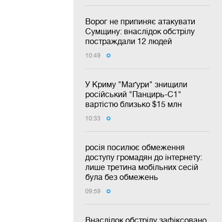
Ворог не припиняє атакувати
Сумщину: внаслідок обстрілу
постраждали 12 людей
10:49
У Криму "Маґури" знищили
російський "Панцирь-С1"
вартістю близько $15 млн
10:33
росія посилює обмеження
доступу громадян до інтернету:
лише третина мобільних сесій
була без обмежень
09:59
Внаслідок обстрілу зафіксовано