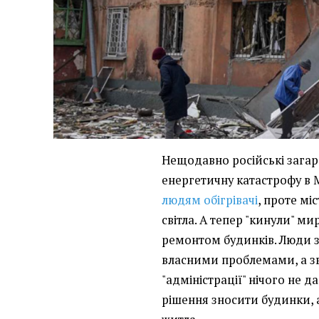
Нещодавно російські загар
енергетичну катастрофу в 
людям обігрівачі
, проте мі
світла. А тепер "кинули" ми
ремонтом будинків. Люди з
власними проблемами, а зв
"адміністрації" нічого не 
рішення зносити будинки,