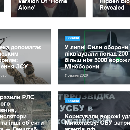
НОВИНИ
ека допомагає
У липні Сили оборони
нським
ліквідували понад 200 
ковим:
більш ніж 5000 воро
нення ЗСУ
Міноборони
2026
7 серпня 2026
уразили РЛС
НОВИНИ
ього
ення,
анслятори
Коригували ворожі уд
та інші об'єкти
Миколаєву: СБУ затр
га — Генштаб
агентів рф