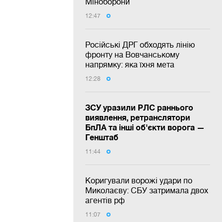
Міноборони
12:47
Російські ДРГ обходять лінію
фронту на Вовчанському
напрямку: яка їхня мета
12:28
ЗСУ уразили РЛС раннього
виявлення, ретранслятори
БпЛА та інші об'єкти ворога —
Генштаб
11:44
Коригували ворожі удари по
Миколаєву: СБУ затримала двох
агентів рф
11:07