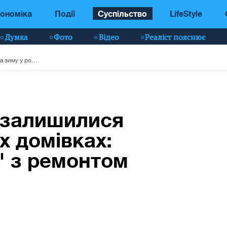
ономіка
Події
Суспільство
LifeStyle
Думка
Фото
Відео
Реаліст пояснює
У Маріуполі люди залишилися на зиму у розбитих домівках: окупанти "кинули" з ремонтом житла
 залишилися
х домівках:
" з ремонтом