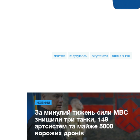
житло
Маріуполь
окупанти
війна з РФ
НОВИНИ
За минулий тижень сили МВС
знищили три танки, 149
артсистем та майже 5000
ворожих дронів