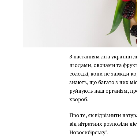
З настанням літа українці 
ягодами, овочами та фрукта
солодкі, вони не завжди ко
знають, що багато з них міс
руйнують наш організм, пр
хвороб.
Про те, як відрізнити натур
від нітратних розповіли ді
Новосибірську".