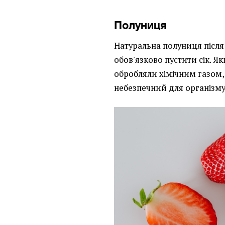
Полуниця
Натуральна полуниця після т
обов'язково пустити сік. Я
обробляли хімічним газом, а
небезпечний для організм