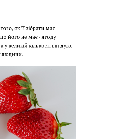
ого, як її зібрати має
кщо його не має - ягоду
 у великій кількості він дуже
у людини.