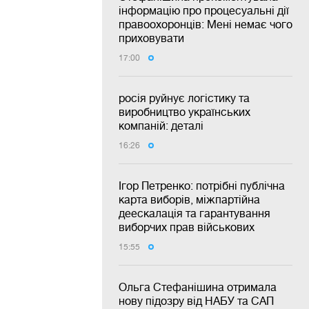
інформацію про процесуальні дії
правоохоронців: Мені немає чого
приховувати
17:00
росія руйнує логістику та
виробництво українських
компаній: деталі
16:26
Ігор Петренко: потрібні публічна
карта виборів, міжпартійна
деескалація та гарантування
виборчих прав військових
15:55
Ольга Стефанішина отримала
нову підозру від НАБУ та САП