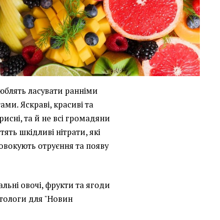
люблять ласувати ранніми
ми. Яскраві, красиві та
рисні, та й не всі громадяни
тять шкідливі нітрати, які
овокують отруєння та появу
альні овочі, фрукти та ягоди
єтологи для "Новин