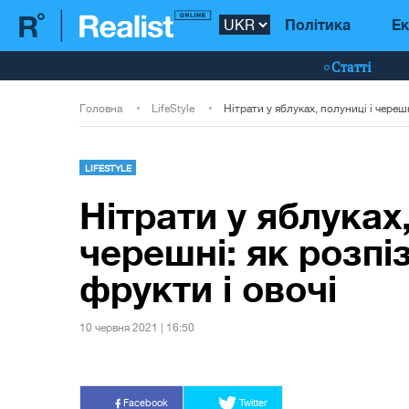
Політика
Ек
Статті
Головна
LifeStyle
LIFESTYLE
Нітрати у яблуках,
черешні: як розпі
фрукти і овочі
10 червня 2021 | 16:50
Facebook
Twitter