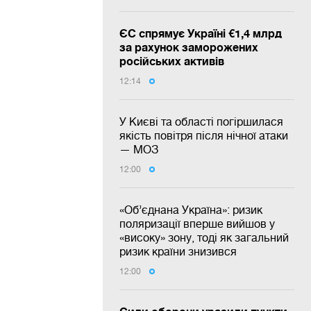
ЄС спрямує Україні €1,4 млрд
за рахунок заморожених
російських активів
12:14
У Києві та області погіршилася
якість повітря після нічної атаки
— МОЗ
12:00
«Об’єднана Україна»: ризик
поляризації вперше вийшов у
«високу» зону, тоді як загальний
ризик країни знизився
12:00