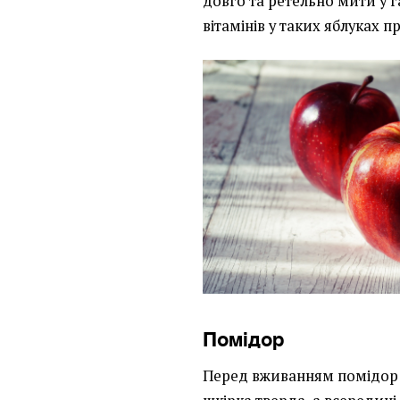
довго та ретельно мити у га
вітамінів у таких яблуках п
Помідор
Перед вживанням помідор 