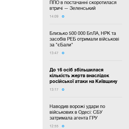
ППО в постачанні скоротилася
втричі — Зеленський
14:09
Близько 500 000 БпЛА, НРК та
засобів РЕБ отримали військові
за "єБали"
13:47
До 16 осіб збільшилася
кількість жертв внаслідок
російської атаки на Київщину
13:17
Наводив ворожі удари по
військових в Одесі: СБУ
затримала агента ГРУ
12:55