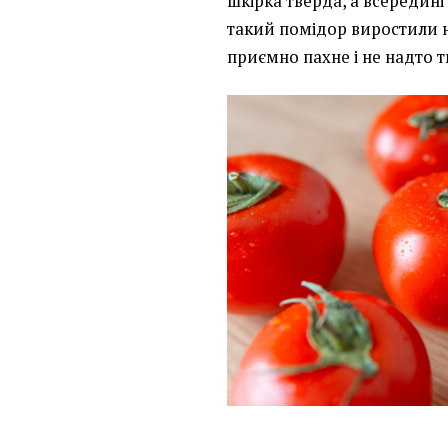
шкірка тверда, а всередині 
такий помідор виростили н
приємно пахне і не надто 