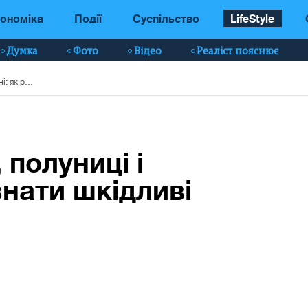
ономіка
Події
Суспільство
LifeStyle
Думка
Фото
Відео
Реаліст пояснює
Нітрати у яблуках, полуниці і черешні: як розпізнати шкідливі фрукти і овочі
 полуниці і
знати шкідливі