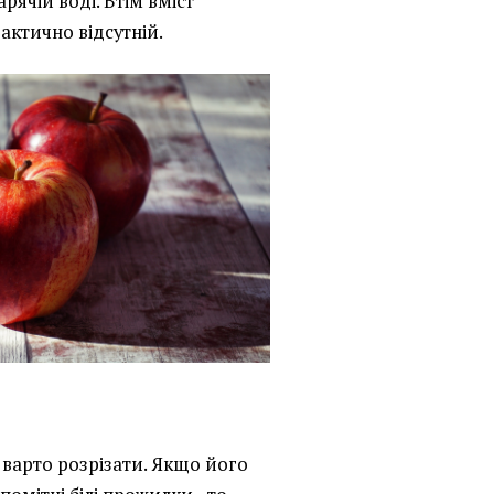
рячій воді. Втім вміст
рактично відсутній.
варто розрізати. Якщо його