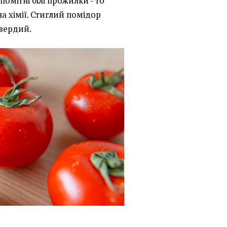
помітні білі прожилки - то
а хімії. Стиглий помідор
твердий.