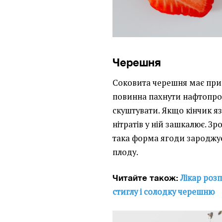
Черешня
Соковита черешня має приє
повинна пахнути нафтопро
скуштувати. Якщо кінчик яз
нітратів у ній зашкалює. З
така форма ягоди зароджує
плоду.
Лікар розп
Читайте також:
стиглу і солодку черешню