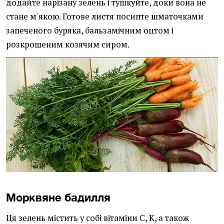
додайте нарізану зелень і тушкуйте, доки вона не
стане м'якою. Готове листя посипте шматочками
запеченого буряка, бальзамічним оцтом і
розкрошеним козячим сиром.
Морквяне бадилля
Ця зелень містить у собі вітаміни С, К, а також