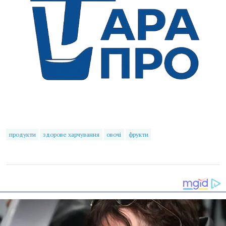
продукти
здорове харчування
овочі
фрукти