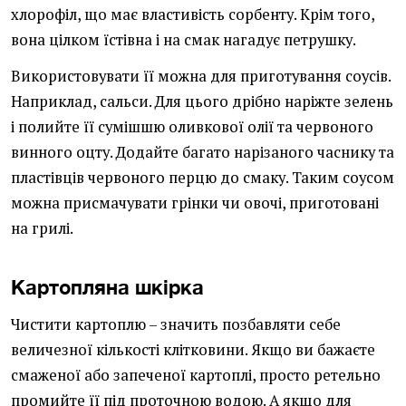
хлорофіл, що має властивість сорбенту. Крім того,
вона цілком їстівна і на смак нагадує петрушку.
Використовувати її можна для приготування соусів.
Наприклад, сальси. Для цього дрібно наріжте зелень
і полийте її сумішшю оливкової олії та червоного
винного оцту. Додайте багато нарізаного часнику та
пластівців червоного перцю до смаку. Таким соусом
можна присмачувати грінки чи овочі, приготовані
на грилі.
Картопляна шкірка
Чистити картоплю – значить позбавляти себе
величезної кількості клітковини. Якщо ви бажаєте
смаженої або запеченої картоплі, просто ретельно
промийте її під проточною водою. А якщо для