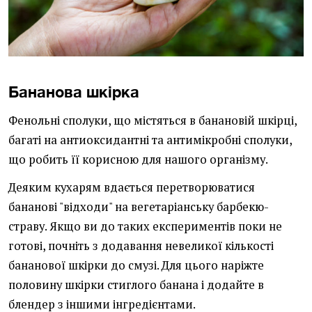
Бананова шкірка
Фенольні сполуки, що містяться в банановій шкірці,
багаті на антиоксидантні та антимікробні сполуки,
що робить її корисною для нашого організму.
Деяким кухарям вдається перетворюватися
бананові "відходи" на вегетаріанську барбекю-
страву. Якщо ви до таких експериментів поки не
готові, почніть з додавання невеликої кількості
бананової шкірки до смузі. Для цього наріжте
половину шкірки стиглого банана і додайте в
блендер з іншими інгредієнтами.