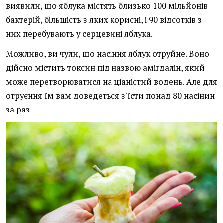
виявили, що яблука містять близько 100 мільйонів
бактерій, більшість з яких корисні, і 90 відсотків з
них перебувають у серцевині яблука.
Можливо, ви чули, що насіння яблук отруйне. Воно
дійсно містить токсин під назвою амігдалін, який
може перетворюватися на ціаністий водень. Але для
отруєння їм вам доведеться з'їсти понад 80 насінин
за раз.