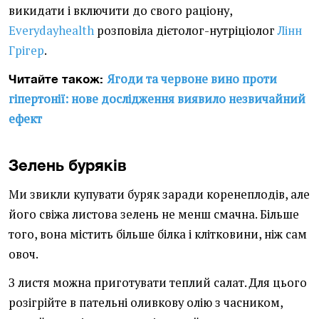
викидати і включити до свого раціону,
Everydayhealth
розповіла дієтолог-нутріціолог
Лінн
Грігер
.
Ягоди та червоне вино проти
Читайте також:
гіпертонії: нове дослідження виявило незвичайний
ефект
Зелень буряків
Ми звикли купувати буряк заради коренеплодів, але
його свіжа листова зелень не менш смачна. Більше
того, вона містить більше білка і клітковини, ніж сам
овоч.
З листя можна приготувати теплий салат. Для цього
розігрійте в пательні оливкову олію з часником,