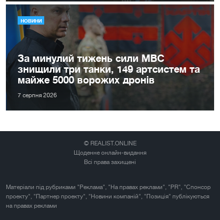
НОВИНИ
За минулий тижень сили МВС
знищили три танки, 149 артсистем та
майже 5000 ворожих дронів
7 серпня 2026
© REALIST.ONLINE
Щоденне онлайн-видання
Всі права захищені
Матеріали під рубриками "Реклама", "На правах реклами", "PR", "Спонсор
проекту", "Партнер проекту", "Новини компаній", "Позиція" публікуються
на правах реклами