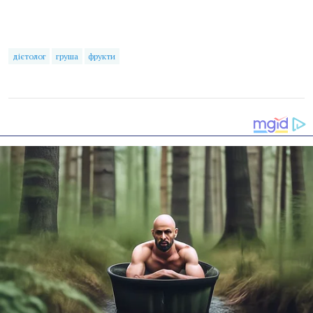
дієтолог
груша
фрукти