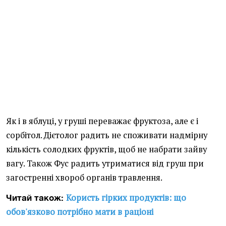
Як і в яблуці, у груші переважає фруктоза, але є і
сорбітол. Дієтолог радить не споживати надмірну
кількість солодких фруктів, щоб не набрати зайву
вагу. Також Фус радить утриматися від груш при
загостренні хвороб органів травлення.
Користь гірких продуктів: що
Читай також:
обов'язково потрібно мати в раціоні