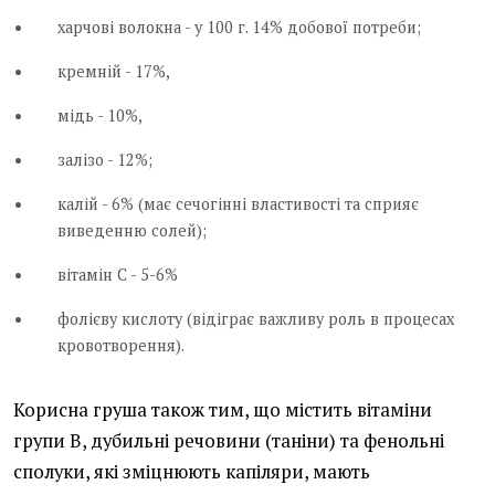
харчові волокна - у 100 г. 14% добової потреби;
кремній - 17%,
мідь - 10%,
залізо - 12%;
калій - 6% (має сечогінні властивості та сприяє
виведенню солей);
вітамін С - 5-6%
фолієву кислоту (відіграє важливу роль в процесах
кровотворення).
Корисна груша також тим, що містить вітаміни
групи В, дубильні речовини (таніни) та фенольні
сполуки, які зміцнюють капіляри, мають