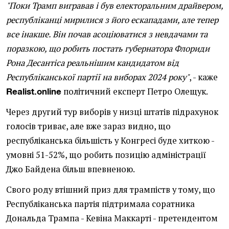
"Поки Трамп вигравав і був електоральним драйвером,
республіканці мирилися з його ескападами, але тепер
все інакше. Він почав асоціюватися з невдачами та
поразкою, що робить постать губернатора Флориди
Рона Десантіса реальнішим кандидатом від
Республіканської партії на виборах 2024 року"
, - каже
політичний експерт Петро Олещук.
Realist.online
Через другий тур виборів у низці штатів підрахунок
голосів триває, але вже зараз видно, що
республіканська більшість у Конгресі буде хиткою -
умовні 51-52%, що робить позицію адміністрації
Джо Байдена більш впевненою.
Свого роду втішний приз для трампіств у тому, що
Республіканська партія підтримала соратника
Дональда Трампа - Кевіна Маккарті - претендентом