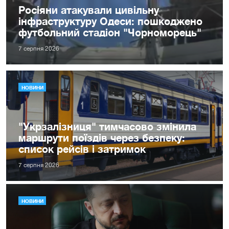
Росіяни атакували цивільну
інфраструктуру Одеси: пошкоджено
футбольний стадіон "Чорноморець"
7 серпня 2026
НОВИНИ
"Укрзалізниця" тимчасово змінила
маршрути поїздів через безпеку:
список рейсів і затримок
7 серпня 2026
НОВИНИ