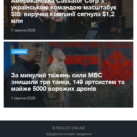
Американська Cassator Corp з
українською командою масштабує
SI8: виручка компанії сягнула $1,2
млн
7 серпня 2026
НОВИНИ
За минулий тижень сили МВС
знищили три танки, 149 артсистем та
майже 5000 ворожих дронів
7 серпня 2026
© REALIST.ONLINE
Щоденне онлайн-видання