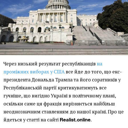
Через низький результат республіканців
на
проміжних виборах у США
все йде до того, що екс-
президента Дональда Трампа та його соратників у
Республіканській партії критикуватимуть все
гучніше, що вигідно Україні в політичному плані,
оскільки саме ця фракція вирізняється найбільш
неоднозначним ставленням до нашої країні. Про це
йдеться у статті на сайті
.
Realist.online