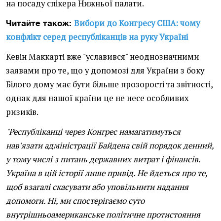
на посаду спікера Нижньої палати.
Вибори до Конгресу США: чому
Читайте також:
конфлікт серед республіканців на руку Україні
Кевін Маккарті вже "уславився" неоднозначними
заявами про те, що у допомозі для України з боку
Білого дому має бути більше прозорості та звітності,
однак для нашої країни це не несе особливих
ризиків.
"Республіканці через Конгрес намагатимуться
нав'язати адміністрації Байдена свій порядок денний,
у тому числі з питань державних витрат і фінансів.
Україна в цій історії лише привід. Не йдеться про те,
щоб взагалі скасувати або уповільнити надання
допомоги. Ні, ми спостерігаємо суто
внутрішньоамериканське політичне протистояння