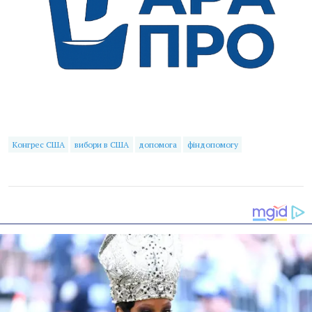
Конгрес США
вибори в США
допомога
фіндопомогу