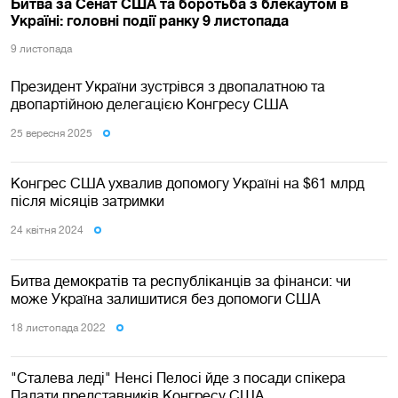
Битва за Сенат США та боротьба з блекаутом в
Україні: головні події ранку 9 листопада
9 листопада
Президент України зустрівся з двопалатною та
двопартійною делегацією Конгресу США
25 вересня 2025
Конгрес США ухвалив допомогу Україні на $61 млрд
після місяців затримки
24 квiтня 2024
Битва демократів та республіканців за фінанси: чи
може Україна залишитися без допомоги США
18 листопада 2022
"Сталева леді" Ненсі Пелосі йде з посади спікера
Палати представників Конгресу США