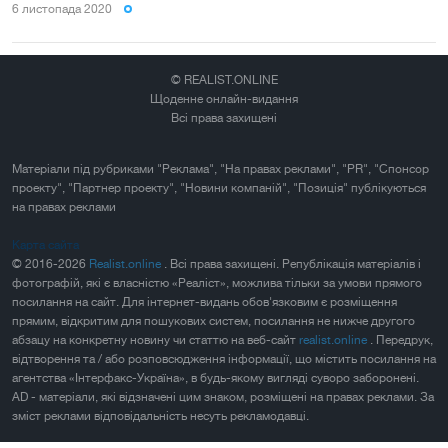
6 листопада 2020
© REALIST.ONLINE
Щоденне онлайн-видання
Всі права захищені
Матеріали під рубриками "Реклама", "На правах реклами", "PR", "Спонсор
проекту", "Партнер проекту", "Новини компаній", "Позиція" публікуються
на правах реклами
Карта сайта
© 2016-2026
Realist.online
. Всі права захищені. Републікація матеріалів і
фотографій, які є власністю «Реаліст», можлива тільки за умови прямого
посилання на сайт. Для інтернет-видань обов'язковим є розміщення
прямим, відкритим для пошукових систем, посилання не нижче другого
абзацу на конкретну новину чи статтю на веб-сайт
realist.online
. Передрук,
відтворення та / або розповсюдження інформації, що містить посилання на
агентства «Інтерфакс-Україна», в будь-якому вигляді суворо заборонені.
AD - матеріали, які відзначені цим знаком, розміщені на правах реклами. За
зміст реклами відповідальність несуть рекламодавці.