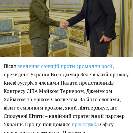
Після
введення санкцій проти громадян росії,
президент України Володимир Зеленський провів у
Києві зустріч з членами Палати представників
Конгресу США Майком Тернером, Джеймсом
Хаймсом та Еріком Сволвелом. За його словами,
візит є сміливим кроком, який підтверджує, що
Сполучені Штати – надійний стратегічний партнер
України. Про це повідомляє
пресслужба
Офісу
президента у п'ятницю, 21 жовтня.