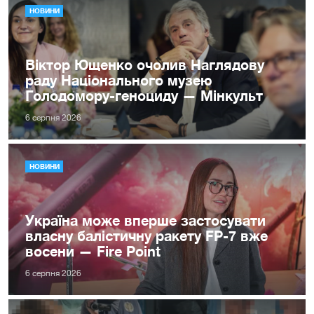
НОВИНИ
Віктор Ющенко очолив Наглядову
раду Національного музею
Голодомору-геноциду — Мінкульт
6 серпня 2026
НОВИНИ
Україна може вперше застосувати
власну балістичну ракету FP-7 вже
восени — Fire Point
6 серпня 2026