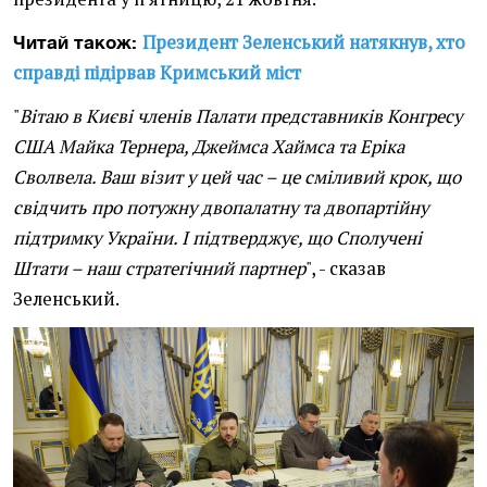
Президент Зеленський натякнув, хто
Читай також:
справді підірвав Кримський міст
"
Вітаю в Києві членів Палати представників Конгресу
США Майка Тернера, Джеймса Хаймса та Еріка
Сволвела. Ваш візит у цей час – це сміливий крок, що
свідчить про потужну двопалатну та двопартійну
підтримку України. І підтверджує, що Сполучені
Штати – наш стратегічний партнер
", - сказав
Зеленський.