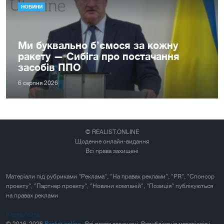
НОВИНИ
Ми буквально б’ємося за кожну
ракету — Сибіга про постачання
засобів ППО
6 серпня 2026
© REALIST.ONLINE
Щоденне онлайн-видання
Всі права захищені
Матеріали під рубриками "Реклама", "На правах реклами", "PR", "Спонсор
проекту", "Партнер проекту", "Новини компаній", "Позиція" публікуються
на правах реклами
Карта сайта