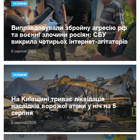
НОВИНИ
Виправдовували збройну агресію рф
та воєнні злочини росіян: СБУ
викрила чотирьох інтернет-агітаторів
6 серпня 2026
НОВИНИ
На Київщині триває ліквідація
наслідків ворожої атаки у ніч на 5
серпня
6 серпня 2026