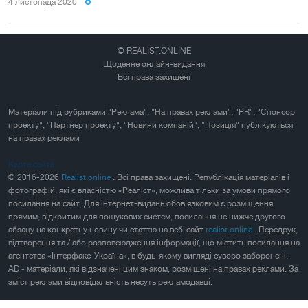
4 листопада 2020
© REALIST.ONLINE
Щоденне онлайн-видання
Всі права захищені
Матеріали під рубриками "Реклама", "На правах реклами", "PR", "Спонсор
проекту", "Партнер проекту", "Новини компаній", "Позиція" публікуються
на правах реклами
Карта сайта
© 2016-2026
Realist.online
. Всі права захищені. Републікація матеріалів і
фотографій, які є власністю «Реаліст», можлива тільки за умови прямого
посилання на сайт. Для інтернет-видань обов'язковим є розміщення
прямим, відкритим для пошукових систем, посилання не нижче другого
абзацу на конкретну новину чи статтю на веб-сайт
realist.online
. Передрук,
відтворення та / або розповсюдження інформації, що містить посилання на
агентства «Інтерфакс-Україна», в будь-якому вигляді суворо заборонені.
AD - матеріали, які відзначені цим знаком, розміщені на правах реклами. За
зміст реклами відповідальність несуть рекламодавці.