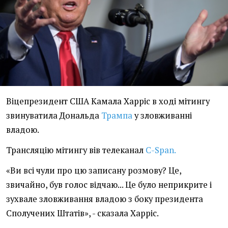
Віцепрезидент США Камала Харріс в ході мітингу
звинуватила Дональда
Трампа
у зловживанні
владою.
Трансляцію мітингу вів телеканал
C-Span.
«Ви всі чули про цю записану розмову? Це,
звичайно, був голос відчаю... Це було неприкрите і
зухвале зловживання владою з боку президента
Сполучених Штатів», - сказала Харріс.