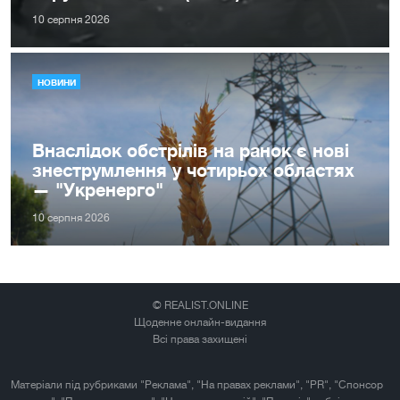
10 серпня 2026
НОВИНИ
Внаслідок обстрілів на ранок є нові
знеструмлення у чотирьох областях
— "Укренерго"
10 серпня 2026
© REALIST.ONLINE
Щоденне онлайн-видання
Всі права захищені
Матеріали під рубриками "Реклама", "На правах реклами", "PR", "Спонсор