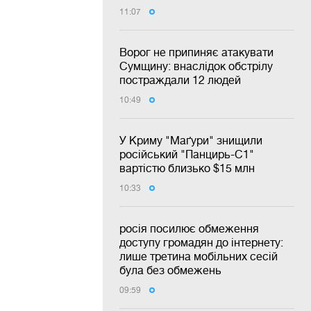
11:07
Ворог не припиняє атакувати
Сумщину: внаслідок обстрілу
постраждали 12 людей
10:49
У Криму "Маґури" знищили
російський "Панцирь-С1"
вартістю близько $15 млн
10:33
росія посилює обмеження
доступу громадян до інтернету:
лише третина мобільних сесій
була без обмежень
09:59