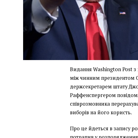
Видання Washington Post з
між чинним президентом 
держсекретарем штату Дж
Раффенспергером повідомл
співрозмовника перерахув
виборів на його користь.
Про це йдеться в запису ро
потрапив у розпорядженн