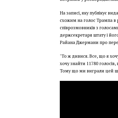
На записі, яку публікує ви
схожим на голос Трампа в 
співрозмовників з голосам
держсекретаря штату і йо
Райана Джермани про перер
"То ж дивися. Все, що я хоч
хочу знайти 11780 голосів, 
Тому що ми виграли цей ш