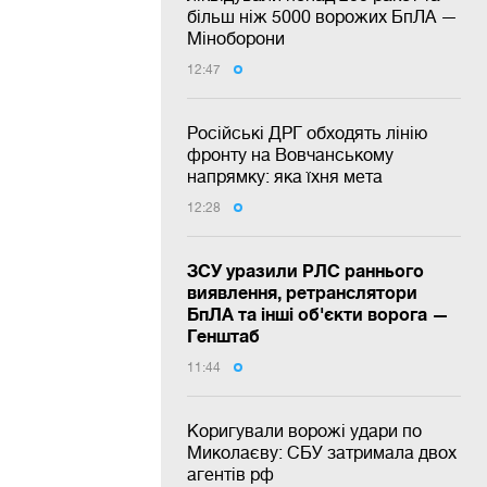
більш ніж 5000 ворожих БпЛА —
Міноборони
12:47
Російські ДРГ обходять лінію
фронту на Вовчанському
напрямку: яка їхня мета
12:28
ЗСУ уразили РЛС раннього
виявлення, ретранслятори
БпЛА та інші об'єкти ворога —
Генштаб
11:44
Коригували ворожі удари по
Миколаєву: СБУ затримала двох
агентів рф