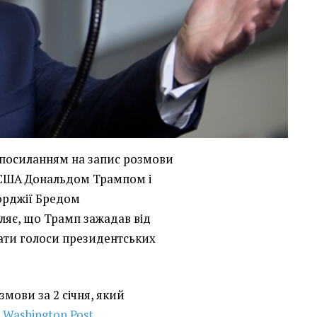
 посиланням на запис розмови
США Дональдом Трампом і
орджії Бредом
яє, що Трамп зажадав від
ати голоси президентських
змови за 2 січня, який
я
Washington Post.