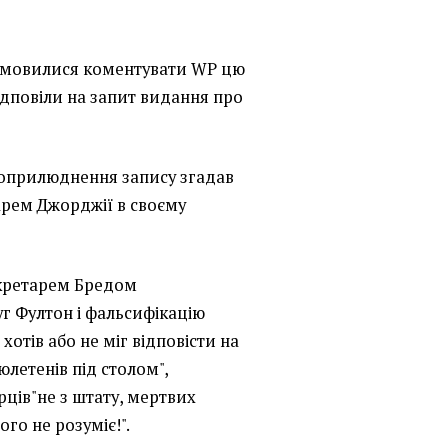
ідмовилися коментувати WP цю
ідповіли на запит видання про
 оприлюднення запису згадав
арем Джорджії в своєму
екретарем Бредом
г Фултон і фальсифікацію
 хотів або не міг відповісти на
юлетенів під столом",
рців"не з штату, мертвих
чого не розуміє!".