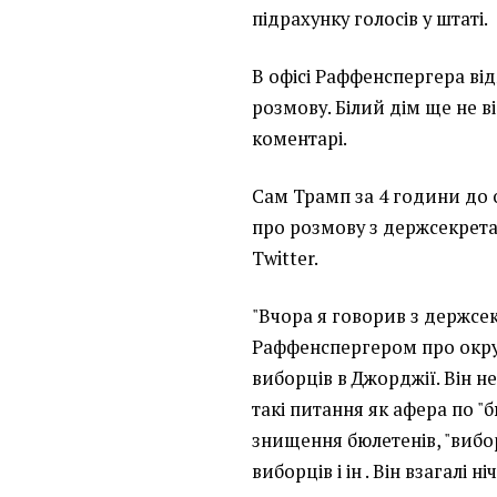
підрахунку голосів у штаті.
В офісі Раффенспергера в
розмову. Білий дім ще не в
коментарі.
Сам Трамп за 4 години до
про розмову з держсекрет
Twitter.
"Вчора я говорив з держс
Раффенспергером про окру
виборців в Джорджії. Він не
такі питання як афера по "б
знищення бюлетенів, "вибо
виборців і ін . Він взагалі ні