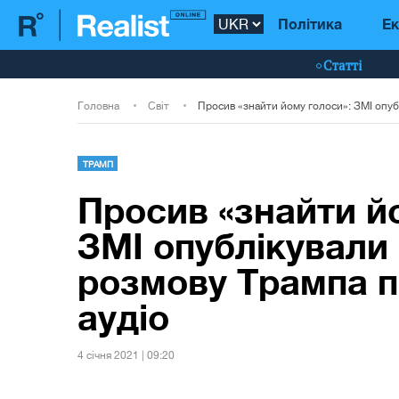
Політика
Ек
Статті
Головна
Світ
ТРАМП
Просив «знайти й
ЗМІ опублікували
розмову Трампа пі
аудіо
4 сiчня 2021 | 09:20