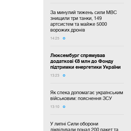
За минулий тижень сили МВС
знищили три танки, 149
артсистем та майже 5000
ворожих дронів
14:25
Люксембург спрямував
додаткові €8 млн до Фонду
підтримки енергетики України
13:23
Як спека допомагає українським
військовим: пояснення ЗСУ
13:10
У липні Сили оборони
ліквідували понад 200 ракет та