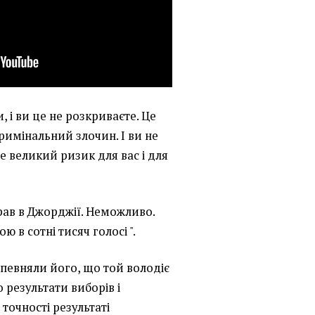
, і ви це не розкриваєте. Це
римінальний злочин. І ви не
е великий ризик для вас і для
ав в Джорджії. Неможливо.
 в сотні тисяч голосі ".
певняли його, що той володіє
результати виборів і
точності результаті