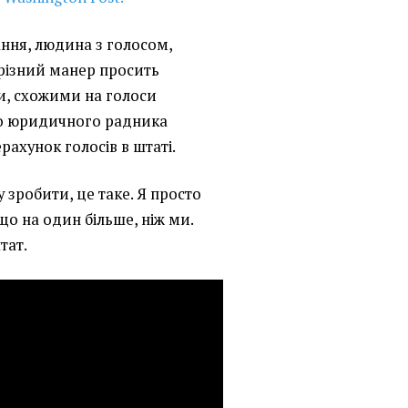
дання, людина з голосом,
різний манер просить
и, схожими на голоси
го юридичного радника
ахунок голосів в штаті.
у зробити, це таке. Я просто
що на один більше, ніж ми.
тат.