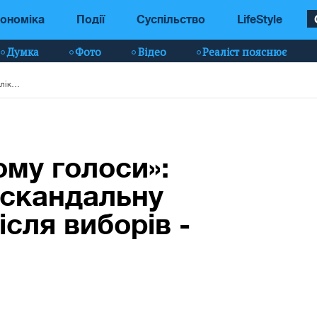
ономіка
Події
Суспільство
LifeStyle
Думка
Фото
Відео
Реаліст пояснює
Просив «знайти йому голоси»: ЗМІ опублікували скандальну розмову Трампа після виборів - аудіо
ому голоси»:
 скандальну
сля виборів -