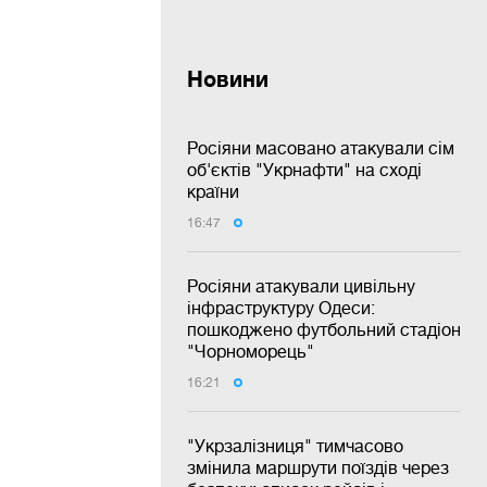
Новини
Росіяни масовано атакували сім
об'єктів "Укрнафти" на сході
країни
16:47
Росіяни атакували цивільну
інфраструктуру Одеси:
пошкоджено футбольний стадіон
"Чорноморець"
16:21
"Укрзалізниця" тимчасово
змінила маршрути поїздів через