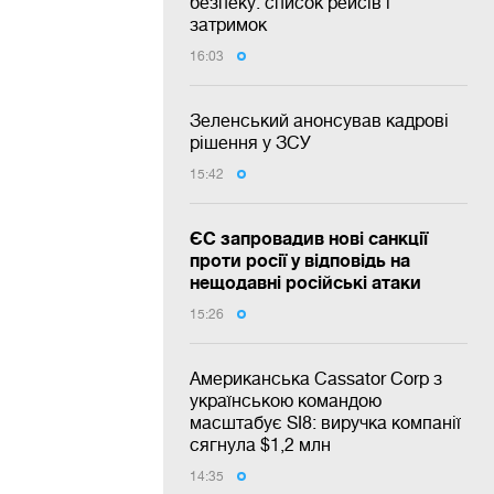
безпеку: список рейсів і
затримок
16:03
Зеленський анонсував кадрові
рішення у ЗСУ
15:42
ЄС запровадив нові санкції
проти росії у відповідь на
нещодавні російські атаки
15:26
Американська Cassator Corp з
українською командою
масштабує SI8: виручка компанії
сягнула $1,2 млн
14:35