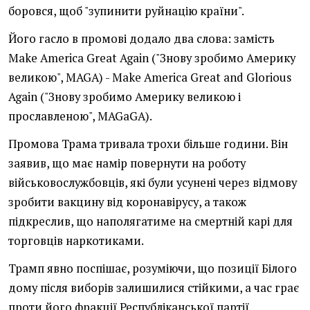
боровся, щоб "зупинити руйнацію країни".
Його гасло в промові додало два слова: замість
Make America Great Again ("Знову зробимо Америку
великою", MAGA) - Make America Great and Glorious
Again ("Знову зробимо Америку великою і
прославленою", MAGaGA).
Промова Трама тривала трохи більше години. Він
заявив, що має намір повернути на роботу
військовослужбовців, які були усунені через відмову
зробити вакцину від коронавірусу, а також
підкреслив, що наполягатиме на смертній карі для
торговців наркотиками.
Трамп явно поспішає, розуміючи, що позиції Білого
дому після виборів залишилися стійкими, а час грає
проти його фракції Республіканської партії.