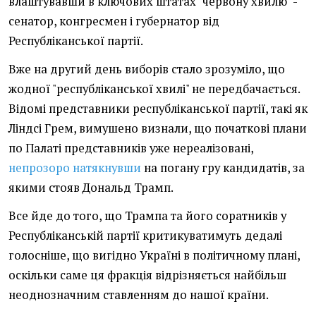
влаштувавши в ключових штатах "червону хвилю" -
сенатор, конгресмен і губернатор від
Республіканської партії.
Вже на другий день виборів стало зрозуміло, що
жодної "республіканської хвилі" не передбачається.
Відомі представники республіканської партії, такі як
Ліндсі Грем, вимушено визнали, що початкові плани
по Палаті представників уже нереалізовані,
непрозоро натякнувши
на погану гру кандидатів, за
якими стояв Дональд Трамп.
Все йде до того, що Трампа та його соратників у
Республіканській партії критикуватимуть дедалі
голосніше, що вигідно Україні в політичному плані,
оскільки саме ця фракція відрізняється найбільш
неоднозначним ставленням до нашої країни.