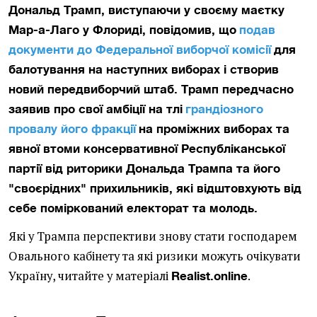
Дональд Трамп, виступаючи у своєму маєтку
Мар-а-Лаго у Флориді, повідомив, що
подав
документи до Федеральної виборчої комісії
для
балотування на наступних виборах і створив
новий передвиборчий штаб. Трамп передчасно
заявив про свої амбіції на тлі
грандіозного
провалу його фракції
на проміжних виборах та
явної втоми консервативної Республіканської
партії від риторики Дональда Трампа та його
"своєрідних" прихильників, які відштовхують від
себе поміркований електорат та молодь.
Які у Трампа перспективи знову стати господарем
Овального кабінету та які ризики можуть очікувати
Україну, читайте у матеріалі
.
Realist.online