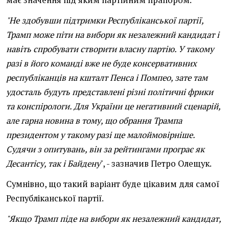
має значення під яким партійним прапором.
"Не здобувши підтримки Республіканської партії,
Трамп може піти на вибори як незалежний кандидат і
навіть спробувати створити власну партію. У такому
разі в його команді вже не буде консервативних
республіканців на кшталт Пенса і Помпео, зате там
удосталь будуть представлені різні політичні фрики
та конспірологи. Для України це негативний сценарій,
але гарна новина в тому, що обрання Трампа
президентом у такому разі ще малоймовірніше.
Судячи з опитувань, він за рейтингами програє як
Десантісу, так і Байдену
", - зазначив Петро Олещук.
Сумнівно, що такий варіант буде цікавим для самої
Республіканської партії.
"Якщо Трамп піде на вибори як незалежний кандидат,