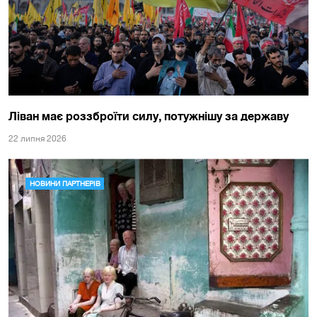
Ліван має роззброїти силу, потужнішу за державу
22 липня 2026