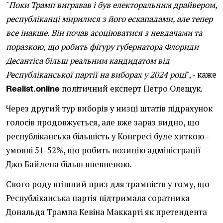
"
Поки Трамп вигравав і був електоральним драйвером,
республіканці мирилися з його ескападами, але тепер
все інакше. Він почав асоціюватися з невдачами та
поразкою, що робить фігуру губернатора Флориди
Десантіса більш реальним кандидатом від
Республіканської партії на виборах у 2024 році
", - каже
політичний експерт Петро Олещук.
Realist.online
Через другий тур виборів у низці штатів підрахунок
голосів продовжується, але вже зараз видно, що
республіканська більшість у Конгресі буде хиткою -
умовні 51-52%, що робить позицію адміністрації
Джо Байдена більш впевненою.
Свого роду втішний приз для трампіств у тому, що
Республіканська партія підтримала соратника
Дональда Трампа Кевіна Маккарті як претендента