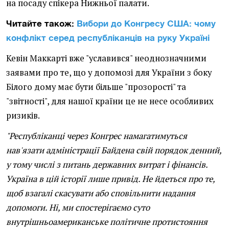
на посаду спікера Нижньої палати.
Читайте також:
Вибори до Конгресу США: чому
конфлікт серед республіканців на руку Україні
Кевін Маккарті вже "уславився" неоднозначними
заявами про те, що у допомозі для України з боку
Білого дому має бути більше "прозорості" та
"звітності", для нашої країни це не несе особливих
ризиків.
"Республіканці через Конгрес намагатимуться
нав'язати адміністрації Байдена свій порядок денний,
у тому числі з питань державних витрат і фінансів.
Україна в цій історії лише привід. Не йдеться про те,
щоб взагалі скасувати або сповільнити надання
допомоги. Ні, ми спостерігаємо суто
внутрішньоамериканське політичне протистояння