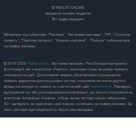
© REALIST.ONLINE
Щоденне онлайн-видання
Всі права захищені
Матеріали під рубриками "Реклама", "На правах реклами", "PR", "Спонсор
проекту", "Партнер проекту", "Новини компаній", "Позиція" публікуються
на правах реклами
Карта сайта
© 2016-2026
Realist.online
. Всі права захищені. Републікація матеріалів і
фотографій, які є власністю «Реаліст», можлива тільки за умови прямого
посилання на сайт. Для інтернет-видань обов'язковим є розміщення
прямим, відкритим для пошукових систем, посилання не нижче другого
абзацу на конкретну новину чи статтю на веб-сайт
realist.online
. Передрук,
відтворення та / або розповсюдження інформації, що містить посилання на
агентства «Інтерфакс-Україна», в будь-якому вигляді суворо заборонені.
AD - матеріали, які відзначені цим знаком, розміщені на правах реклами. За
зміст реклами відповідальність несуть рекламодавці.