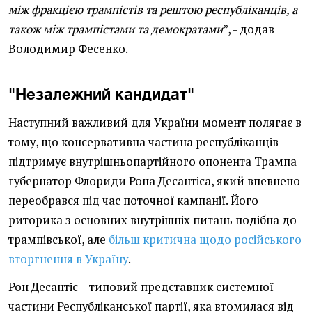
між фракцією трампістів та рештою республіканців, а
також між трампістами та демократами
”, - додав
Володимир Фесенко.
"Незалежний кандидат"
Наступний важливий для України момент полягає в
тому, що консервативна частина республіканців
підтримує внутрішньопартійного опонента Трампа
губернатор Флориди Рона Десантіса, який впевнено
переобрався під час поточної кампанії. Його
риторика з основних внутрішніх питань подібна до
трампівської, але
більш критична щодо російського
вторгнення в Україну
.
Рон Десантіс – типовий представник системної
частини Республіканської партії, яка втомилася від