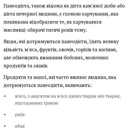
Палеодієта, також відома як дієта кам'яної доби або
дієта печерної людини, є схемою харчування, яка
покликана відобразити те, як харчувалися
мисливці-збирачі тисячі років тому.
Люди, які дотримуються палеодієти, їдять велику
кількість м'яса, фруктів, овочів, горіхів та насіння,
але обмежують вживання бобових, молочних
продуктів та злаків.
Продукти та напої, які часто вживає людина, яка
дотримується палеодієти, включають:
м'ясо, з акцентом на м'ясо диких тварин або тварин,
відгодованих травою
риба
яйця