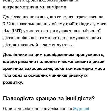
контролем хронічних захворювань та
антропометричними вимірами.
Дослідження показало, що середня втрата ваги на
3,52 кг плюс зменшення об'єму талії та
індексу маси
тіла (ІМТ)
у тих, хто дотримувався палеолітичної
дієти, порівняно з тими, хто дотримувався інших
дієт, що зазвичай рекомендуються.
Дослідники за цим дослідженням припускають,
що дотримання палеодієти може знизити ризик
хронічних захворювань, оскільки надмірна маса
тіла одна із основних чинників ризику їх
розвитку.
Палеодієта кращае за інші дієти?
Одне з досліджень, опубліковане в
Журналі