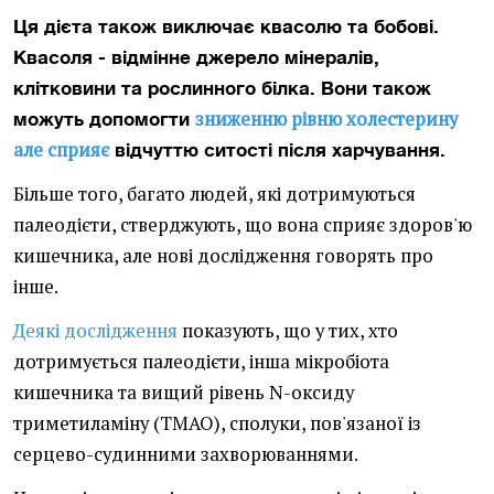
Ця дієта також виключає квасолю та бобові.
Квасоля - відмінне джерело мінералів,
клітковини та рослинного білка. Вони також
зниженню рівню холестерину
можуть допомогти
але сприяє
відчуттю ситості після харчування.
Більше того, багато людей, які дотримуються
палеодієти, стверджують, що вона сприяє здоров'ю
кишечника, але нові дослідження говорять про
інше.
Деякі дослідження
показують, що у тих, хто
дотримується палеодієти, інша мікробіота
кишечника та вищий рівень N-оксиду
триметиламіну (ТМАО), сполуки, пов'язаної із
серцево-судинними захворюваннями.