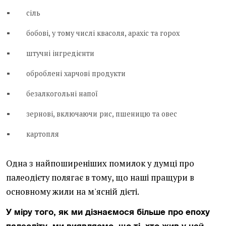
сіль
бобові, у тому числі квасоля, арахіс та горох
штучні інгредієнти
оброблені харчові продукти
безалкогольні напої
зернові, включаючи рис, пшеницю та овес
картопля
Одна з найпоширеніших помилок у думці про
палеодієту полягає в тому, що наші пращури в
основному жили на м'ясній дієті.
У міру того, як ми дізнаємося більше про епоху