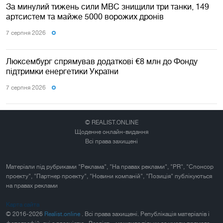
За минулий тижень сили МВС знищили три танки, 149
артсистем та майже 5000 ворожих дронів
7 серпня 2026
Люксембург спрямував додаткові €8 млн до Фонду
підтримки енергетики України
7 серпня 2026
© REALIST.ONLINE
Щоденне онлайн-видання
Всі права захищені
Матеріали під рубриками "Реклама", "На правах реклами", "PR", "Спонсор
проекту", "Партнер проекту", "Новини компаній", "Позиція" публікуються
на правах реклами
Карта сайта
© 2016-2026
Realist.online
. Всі права захищені. Републікація матеріалів і