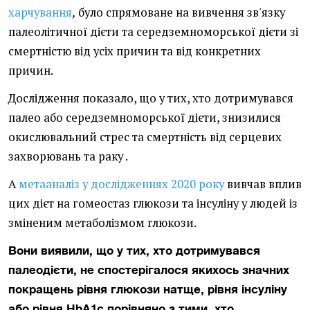
харчування
,
було
спрямоване на вивчення зв'язку
палеолітичної дієти та
середземноморської дієти
зі
смертністю від усіх причин та від конкретних
причин.
Дослідження показало, що у тих, хто дотримувався
палео або середземноморської дієти, знизилися
окислювальний
стрес
та смертність від серцевих
захворювань та
раку
.
А
метааналіз у дослідженнях 2020 року
вивчав вплив
цих дієт на гомеостаз глюкози та інсуліну у людей із
зміненим метаболізмом глюкози.
Вони виявили, що у тих, хто дотримувався
палеодієти, не спостерігалося якихось значних
покращень рівня глюкози натще, рівня інсуліну
або рівня HbA1c порівняно з тими, хто