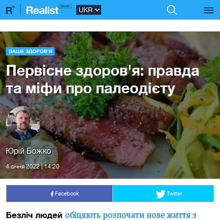
ВАШЕ ЗДОРОВ'Я
Первісне здоров'я: правда
та міфи про палеодієту
Юрій Божко
4 сiчня 2022 | 14:20
Facebook
Twitter
обіцяють розпочати нове життя з
Безліч людей