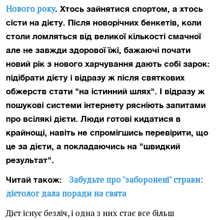
Нового року
. Хтось зайнятися спортом, а хтось
сісти на дієту. Після новорічних бенкетів, коли
столи ломляться від великої кількості смачної
але не завжди здорової їжі, бажаючі почати
новий рік з нового харчування дають собі зарок:
підібрати дієту і відразу ж після святкових
обжерств стати "на істинний шлях". І відразу ж
пошукові системи інтернету рясніють запитами
про всілякі дієти. Люди готові кидатися в
крайнощі, навіть не спромігшись перевірити, що
це за дієти, а покладаючись на "швидкий
результат".
Забудьте про "заборонені" страви:
Читай також:
дієтолог дала поради на свята
Дієт існує безліч, і одна з них стає все більш