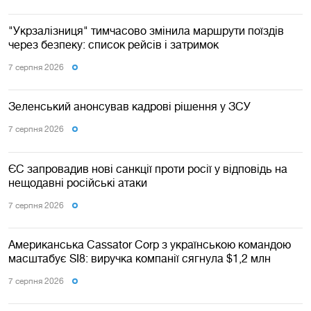
"Укрзалізниця" тимчасово змінила маршрути поїздів
через безпеку: список рейсів і затримок
7 серпня 2026
Зеленський анонсував кадрові рішення у ЗСУ
7 серпня 2026
ЄС запровадив нові санкції проти росії у відповідь на
нещодавні російські атаки
7 серпня 2026
Американська Cassator Corp з українською командою
масштабує SI8: виручка компанії сягнула $1,2 млн
7 серпня 2026