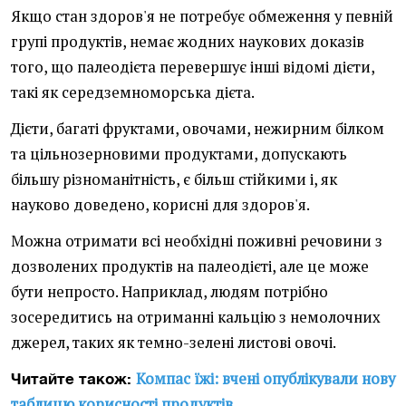
Якщо стан здоров'я не потребує обмеження у певній
групі продуктів, немає жодних наукових доказів
того, що палеодієта перевершує інші відомі дієти,
такі як середземноморська дієта.
Дієти, багаті фруктами, овочами, нежирним білком
та цільнозерновими продуктами, допускають
більшу різноманітність, є більш стійкими і, як
науково доведено, корисні для здоров'я.
Можна отримати всі необхідні поживні речовини з
дозволених продуктів на палеодієті, але це може
бути непросто. Наприклад, людям потрібно
зосередитись на отриманні кальцію з немолочних
джерел, таких як темно-зелені листові овочі.
Компас їжі: вчені опублікували нову
Читайте також:
таблицю корисності продуктів