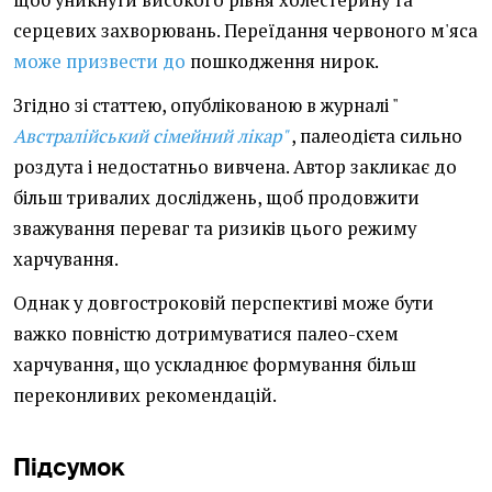
щоб уникнути високого рівня холестерину та
серцевих захворювань. Переїдання червоного м'яса
може призвести до
пошкодження нирок.
Згідно зі статтею, опублікованою в журналі "
Австралійський сімейний лікар"
, палеодієта сильно
роздута і недостатньо вивчена. Автор закликає до
більш тривалих досліджень, щоб продовжити
зважування переваг та ризиків цього режиму
харчування.
Однак у довгостроковій перспективі може бути
важко повністю дотримуватися палео-схем
харчування, що ускладнює формування більш
переконливих рекомендацій.
Підсумок