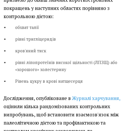
призвело до більш значних короткострокових
покращень у наступних областях порівняно з
контрольною дієтою:
обхват талії
рівні тригліцеридів
кров'яний тиск
рівні ліпопротеїнів високої щільності (ЛПЗЩ) або
«хорошого» холестерину
Рівень цукру в крові натщесерця
Дослідження, опубліковане в
Журналі харчування,
оцінили кілька рандомізованих контрольних
випробувань, щоб встановити взаємозв'язок між
палеолітичною дієтою та профілактикою та