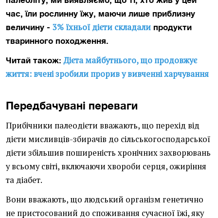
палеоліту, ми виявляємо, що ті, хто жив у цей
час, їли рослинну їжу, маючи лише приблизну
3% їхньої дієти складали
величину -
продукти
тваринного походження.
Дієта майбутнього, що продовжує
Читай також:
життя: вчені зробили прорив у вивченні харчування
Передбачувані переваги
Прибічники палеодієти вважають, що перехід від
дієти мисливців-збирачів до сільськогосподарської
дієти збільшив поширеність хронічних захворювань
у всьому світі, включаючи хвороби серця,
ожиріння
та
діабет
.
Вони вважають, що людський організм генетично
не пристосований до споживання сучасної їжі, яку