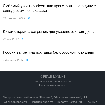
Любимый ужин ковбоев: как приготовить говядину с
сельдереем по-техасски
12 февраля 2022
Китай открыл свой рынок для украинской говядины
22 мая 2017
Россия запретила поставки белорусской говядины
3 февраля 2017
© REALIST.ONLINE
Ежедневное онлайн-издание
Все права защищены
Материалы под рубриками "Реклама", "На правах рекламы", "PR",
"Спонсор проекта", "Партнер проекта", "Новости компаний", "Позиция"