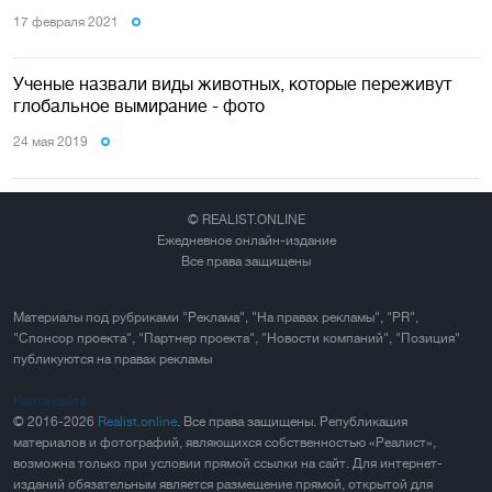
17 февраля 2021
Ученые назвали виды животных, которые переживут
глобальное вымирание - фото
24 мая 2019
© REALIST.ONLINE
Ежедневное онлайн-издание
Все права защищены
Материалы под рубриками "Реклама", "На правах рекламы", "PR",
"Спонсор проекта", "Партнер проекта", "Новости компаний", "Позиция"
публикуются на правах рекламы
Карта сайта
© 2016-2026
Realist.online
. Все права защищены. Републикация
материалов и фотографий, являющихся собственностью «Реалист»,
возможна только при условии прямой ссылки на сайт. Для интернет-
изданий обязательным является размещение прямой, открытой для