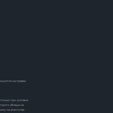
ликуются на правах
 только при условии
торого абзаца на
лку на агентства