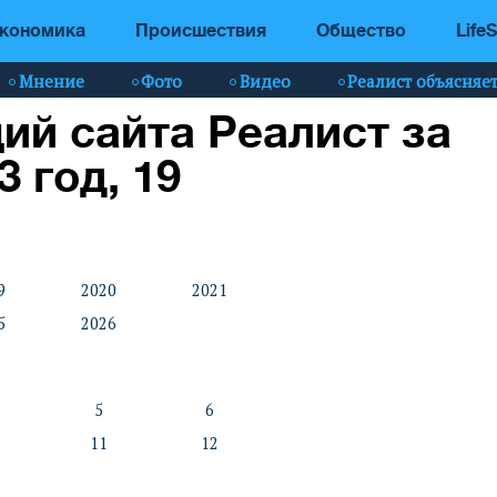
кономика
Происшествия
Общество
LifeS
Мнение
Фото
Видео
Реалист объясняе
ий сайта Реалист за
3 год, 19
9
2020
2021
5
2026
5
6
11
12