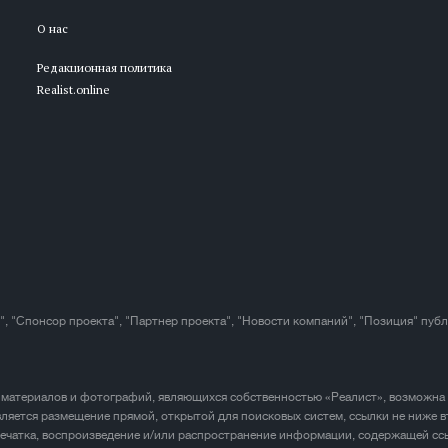
О нас
Редакционная политика
Realist.online
", "Спонсор проекта", "Партнер проекта", "Новости компаний", "Позиция" пуб
 материалов и фотографий, являющихся собственностью «Реалист», возможна
ляется размещение прямой, открытой для поисковых систем, ссылки не ниже в
печатка, воспроизведение и/или распространение информации, содержащей ссы