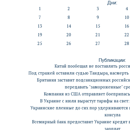
Дни:
1
2
3
4
7
8
9
10
13
14
15
16
19
20
21
22
25
26
27
28
Публикации:
Китай пообещал не поставлять росс
Под стражей оставили судью Тандыра, насмерть
Британия заставит подсанкционных российск
передавать "замороженные" ср
Компания из США отправляет боеприпасы
В Украине с июля вырастут тарифы на свет:
Украинские пленные до сих пор удерживаются 
консула
Всемирный банк предоставит Украине кредит 
зарплат