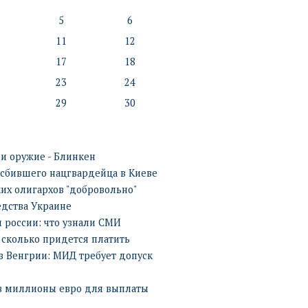
5
6
11
12
17
18
23
24
29
30
ии оружие - Блинкен
 сбившего нацгвардейца в Киеве
их олигархов "добровольно"
едства Украине
 россии: что узнали СМИ
 сколько придется платить
в Венгрии: МИД требует допуск
в миллионы евро для выплаты