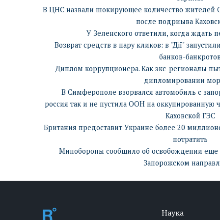
В ЦНС назвали шокирующее количество жителей О
после подриыва Каховс
У Зеленского ответили, когда ждать п
Возврат средств в пару кликов: в "Дії" запусти
банков-банкрото
Диплом коррупционера. Как экс-регионалы пыт
дипломировании мор
В Симферополе взорвался автомобиль с запо
россия так и не пустила ООН на оккупированную
Каховской ГЭС
Британия предоставит Украине более 20 миллионо
потратить
Минобороны сообщило об освобождении еще о
Запорожском направ
Наука