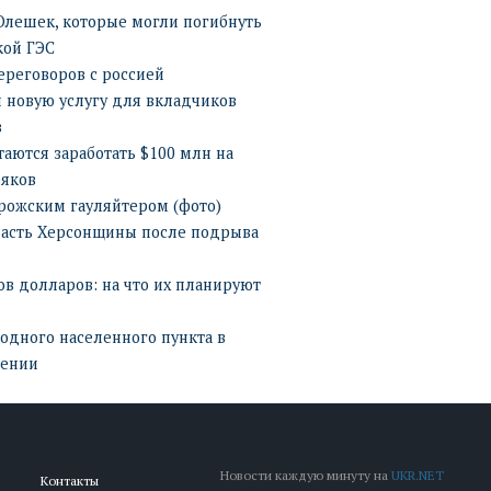
лешек, которые могли погибнуть
кой ГЭС
ереговоров с россией
ли новую услугу для вкладчиков
в
аются заработать $100 млн на
яков
рожским гауляйтером (фото)
 часть Херсонщины после подрыва
в долларов: на что их планируют
дного населенного пункта в
лении
Новости каждую минуту на
UKR.NET
Контакты