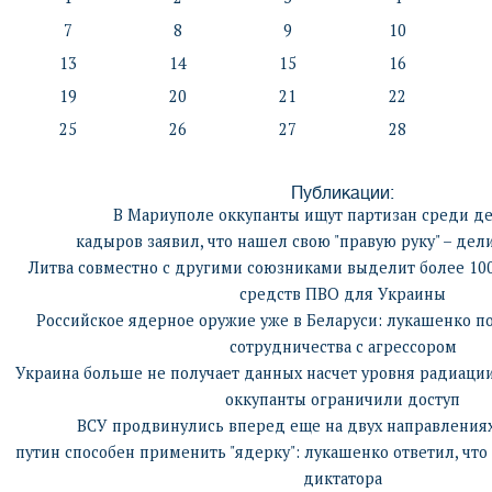
7
8
9
10
13
14
15
16
19
20
21
22
25
26
27
28
Публикации:
В Мариуполе оккупанты ищут партизан среди де
кадыров заявил, что нашел свою "правую руку" – дел
Литва совместно с другими союзниками выделит более 100
средств ПВО для Украины
Российское ядерное оружие уже в Беларуси: лукашенко п
сотрудничества с агрессором
Украина больше не получает данных насчет уровня радиации
оккупанты ограничили доступ
ВСУ продвинулись вперед еще на двух направления
путин способен применить "ядерку": лукашенко ответил, чт
диктатора