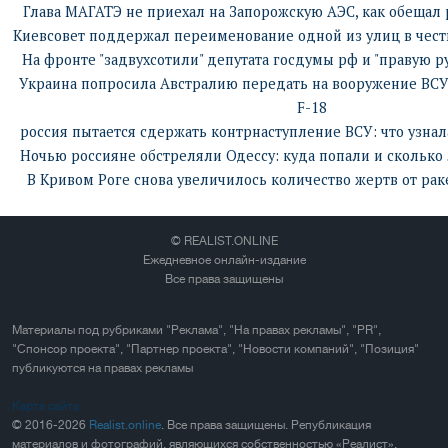
Глава МАГАТЭ не приехал на Запорожскую АЭС, как обещал 
Киевсовет поддержал переименование одной из улиц в чест
На фронте "задвухсотили" депутата госдумы рф и "правую р
Украина попросила Австралию передать на вооружение ВС
F-18
россия пытается сдержать контрнаступление ВСУ: что узнал
Ночью россияне обстреляли Одессу: куда попали и сколько
В Кривом Роге снова увеличилось количество жертв от рак
© REALIST.ONLINE
Ежедневное онлайн-издание
Все права защищены
Материалы под рубриками "Реклама", "На правах рекламы", "PR",
"Спонсор проекта", "Партнер проекта", "Новости компаний", "Позиция"
публикуются на правах рекламы
Карта сайта
© 2016-2026
Realist.online
. Все права защищены. Републикация
материалов и фотографий, являющихся собственностью «Реалист»,