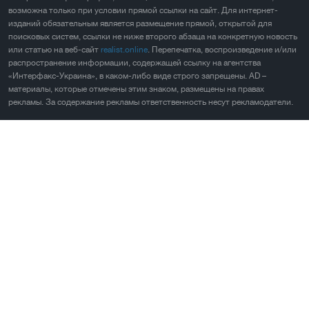
возможна только при условии прямой ссылки на сайт. Для интернет-
изданий обязательным является размещение прямой, открытой для
поисковых систем, ссылки не ниже второго абзаца на конкретную новость
или статью на веб-сайт
realist.online
. Перепечатка, воспроизведение и/или
распространение информации, содержащей ссылку на агентства
«Интерфакс-Украина», в каком-либо виде строго запрещены. AD –
материалы, которые отмечены этим знаком, размещены на правах
рекламы. За содержание рекламы ответственность несут рекламодатели.