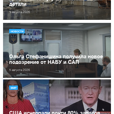
детали
5 августа 2026
НОВОСТИ
Ольга Стефанишина получила новое
подозрение от НАБУ и САП
5 августа 2026
МИР
США исчерпали почти 80% запасов