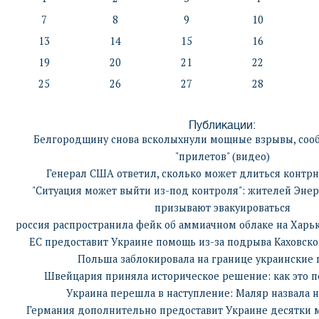
7
8
9
10
13
14
15
16
19
20
21
22
25
26
27
28
Публикации:
Белгородщину снова всколыхнули мощные взрывы, сооб
"прилетов" (видео)
Генерал США ответил, сколько может длиться контр
"Ситуация может выйти из-под контроля": жителей Энер
призывают эвакуироваться
россия распространила фейк об аммиачном облаке на Харьк
ЕС предоставит Украине помощь из-за подрыва Каховской
Польша заблокировала на границе украинские 
Швейцария приняла историческое решение: как это 
Украина перешла в наступление: Маляр назвала 
Германия дополнительно предоставит Украине десятки