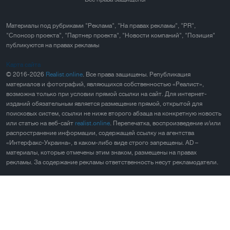
Материалы под рубриками "Реклама", "На правах рекламы", "PR",
"Спонсор проекта", "Партнер проекта", "Новости компаний", "Позиция"
публикуются на правах рекламы
Карта сайта
© 2016-2026
Realist.online
. Все права защищены. Републикация
материалов и фотографий, являющихся собственностью «Реалист»,
возможна только при условии прямой ссылки на сайт. Для интернет-
изданий обязательным является размещение прямой, открытой для
поисковых систем, ссылки не ниже второго абзаца на конкретную новость
или статью на веб-сайт
realist.online
. Перепечатка, воспроизведение и/или
распространение информации, содержащей ссылку на агентства
«Интерфакс-Украина», в каком-либо виде строго запрещены. AD –
материалы, которые отмечены этим знаком, размещены на правах
рекламы. За содержание рекламы ответственность несут рекламодатели.