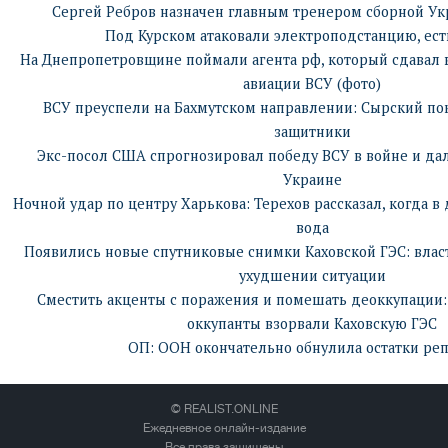
Сергей Ребров назначен главным тренером сборной Ук
Под Курском атаковали электроподстанцию, ес
На Днепропетровщине поймали агента рф, который сдавал 
авиации ВСУ (фото)
ВСУ преуспели на Бахмутском направлении: Сырский пок
защитники
Экс-посол США спрогнозировал победу ВСУ в войне и да
Украине
Ночной удар по центру Харькова: Терехов рассказал, когда в
вода
Появились новые спутниковые снимки Каховской ГЭС: вла
ухудшении ситуации
Сместить акценты с поражения и помешать деоккупации: 
оккупанты взорвали Каховскую ГЭС
ОП: ООН окончательно обнулила остатки ре
© REALIST.ONLINE
Ежедневное онлайн-издание
Все права защищены