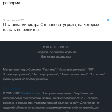
реформа
30 апреля 2021
Отставка министра Степанова: угрозы, на которые
власть не решится
© REALIST.ONLINE
Ежедневное онлайн-издание
Все права защищены
Материалы под рубриками "Реклама", "На правах рекламы", "PR",
"Спонсор проекта", "Партнер проекта", "Новости компаний", "Позиция"
публикуются на правах рекламы
Карта сайта
© 2016-2026
Realist.online
. Все права защищены. Републикация
материалов и фотографий, являющихся собственностью «Реалист»,
возможна только при условии прямой ссылки на сайт. Для интернет-
изданий обязательным является размещение прямой, открытой для