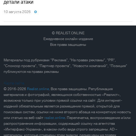
детали атаки
10 августа 2026
© REALIST.ONLINE
Ежедневное онлайн-издание
Все права защищены
Материалы под рубриками "Реклама", "На правах рекламы", "PR",
"Спонсор проекта", "Партнер проекта", "Новости компаний", "Позиция"
публикуются на правах рекламы
Карта сайта
© 2016-2026
Realist.online
. Все права защищены. Републикация
материалов и фотографий, являющихся собственностью «Реалист»,
возможна только при условии прямой ссылки на сайт. Для интернет-
изданий обязательным является размещение прямой, открытой для
поисковых систем, ссылки не ниже второго абзаца на конкретную новость
или статью на веб-сайт
realist.online
. Перепечатка, воспроизведение и/или
распространение информации, содержащей ссылку на агентства
«Интерфакс-Украина», в каком-либо виде строго запрещены. AD –
материалы, которые отмечены этим знаком, размещены на правах