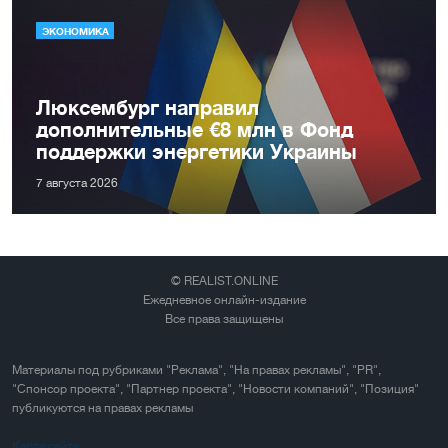
ЭКОНОМИКА
Люксембург направил
дополнительные €8 млн в Фонд
поддержки энергетики Украины
7 августа 2026
© REALIST.ONLINE
Ежедневное онлайн-издание
Все права защищены
Материалы под рубриками "Реклама", "На правах рекламы", "PR",
"Спонсор проекта", "Партнер проекта", "Новости компаний", "Позиция"
публикуются на правах рекламы
Карта сайта