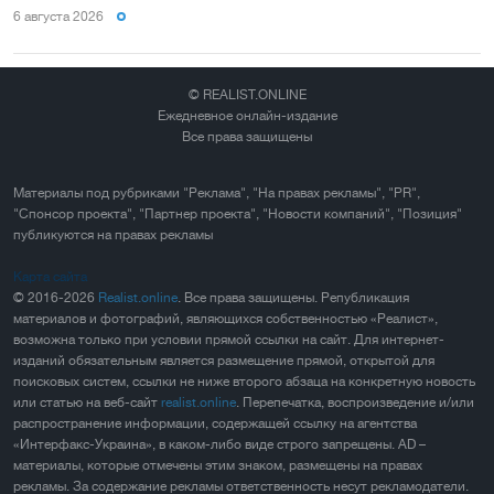
6 августа 2026
© REALIST.ONLINE
Ежедневное онлайн-издание
Все права защищены
Материалы под рубриками "Реклама", "На правах рекламы", "PR",
"Спонсор проекта", "Партнер проекта", "Новости компаний", "Позиция"
публикуются на правах рекламы
Карта сайта
© 2016-2026
Realist.online
. Все права защищены. Републикация
материалов и фотографий, являющихся собственностью «Реалист»,
возможна только при условии прямой ссылки на сайт. Для интернет-
изданий обязательным является размещение прямой, открытой для
поисковых систем, ссылки не ниже второго абзаца на конкретную новость
или статью на веб-сайт
realist.online
. Перепечатка, воспроизведение и/или
распространение информации, содержащей ссылку на агентства
«Интерфакс-Украина», в каком-либо виде строго запрещены. AD –
материалы, которые отмечены этим знаком, размещены на правах
рекламы. За содержание рекламы ответственность несут рекламодатели.