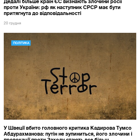
Дедалі більше країн ЄС визнають злочини росії
проти України: рф як наступник СРСР має бути
притягнута до відповідальності
20 грудня
ПОЛІТИКА
У Швеції вбито головного критика Кадирова Тумсо
Абдурахманова: путін не зупиниться, його злочини і
провокації проти Заходу стають все більш