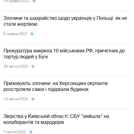
18 травня 2022
Злочини та шахрайство щодо українців у Польщі: як не
стати жертвою
6 травня 2022
Прокуратура викрила 10 військових РФ, причетних до
тортур людей у Бучі
28 квiтня 2022
Приховують злочини: на Херсонщині окупанти
розстріляли сімох і підірвали будинок
13 квiтня 2022
Звірства у Київській області: СБУ "вийшла" на
колаборантів та мародерів
7 квiтня 2022