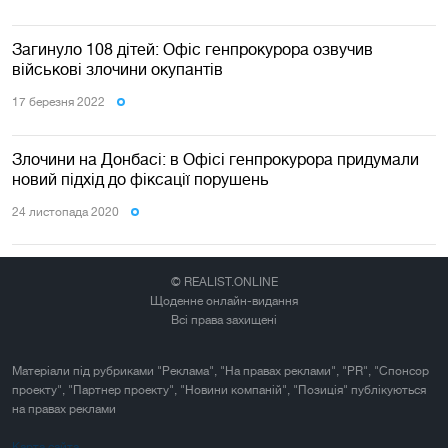
Загинуло 108 дітей: Офіс генпрокурора озвучив
військові злочини окупантів
17 березня 2022
Злочини на Донбасі: в Офісі генпрокурора придумали
новий підхід до фіксації порушень
24 листопада 2020
© REALIST.ONLINE
Щоденне онлайн-видання
Всі права захищені
Матеріали під рубриками "Реклама", "На правах реклами", "PR", "Спонсор
проекту", "Партнер проекту", "Новини компаній", "Позиція" публікуються
на правах реклами
Карта сайта