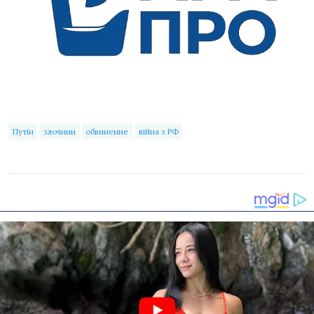
Путін
злочини
обвинение
війна з РФ