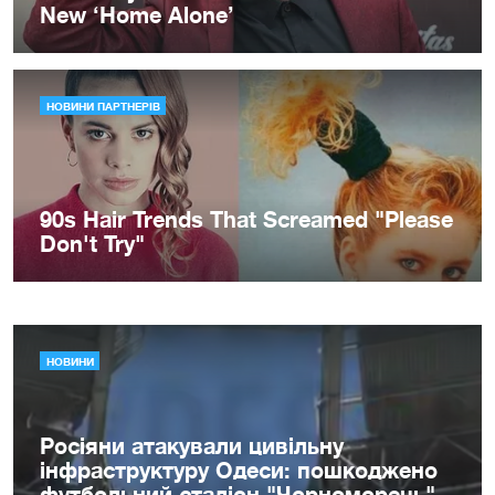
НОВИНИ
Росіяни атакували цивільну
інфраструктуру Одеси: пошкоджено
футбольний стадіон "Чорноморець"