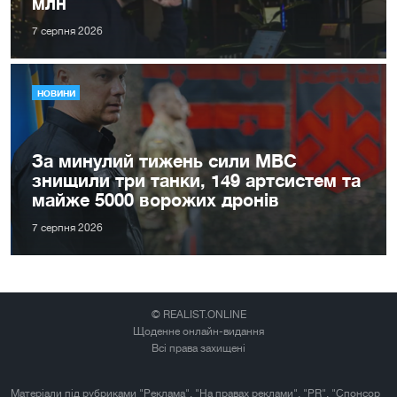
млн
7 серпня 2026
НОВИНИ
За минулий тижень сили МВС
знищили три танки, 149 артсистем та
майже 5000 ворожих дронів
7 серпня 2026
© REALIST.ONLINE
Щоденне онлайн-видання
Всі права захищені
Матеріали під рубриками "Реклама", "На правах реклами", "PR", "Спонсор