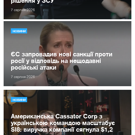
рішення у ЗСУ
7 серпня 2026
НОВИНИ
ЄС запровадив нові санкції проти
росії у відповідь на нещодавні
російські атаки
7 серпня 2026
НОВИНИ
Американська Cassator Corp з
українською командою масштабує
SI8: виручка компанії сягнула $1,2