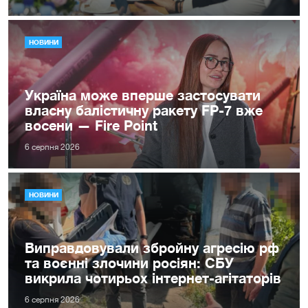
НОВИНИ
Україна може вперше застосувати
власну балістичну ракету FP-7 вже
восени — Fire Point
6 серпня 2026
НОВИНИ
Виправдовували збройну агресію рф
та воєнні злочини росіян: СБУ
викрила чотирьох інтернет-агітаторів
6 серпня 2026