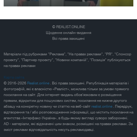
© REALIST.ONLINE
Щоденне онлайн-видання
Всі права захищені
Матеріали під рубриками "Реклама", "На правах реклами", "PR", "Спонсор
проекту", "Партнер проекту", "Новини компаній", "Позиція" публікуються
на правах реклами
Карта сайта
© 2016-2026
Realist.online
. Всі права захищені. Републікація матеріалів і
фотографій, які є власністю «Реаліст», можлива тільки за умови прямого
посилання на сайт. Для інтернет-видань обов'язковим є розміщення
прямим, відкритим для пошукових систем, посилання не нижче другого
абзацу на конкретну новину чи статтю на веб-сайт
realist.online
. Передрук,
відтворення та / або розповсюдження інформації, що містить посилання на
агентства «Інтерфакс-Україна», в будь-якому вигляді суворо заборонені.
AD - матеріали, які відзначені цим знаком, розміщені на правах реклами. За
зміст реклами відповідальність несуть рекламодавці.