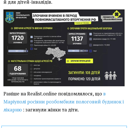
й для дітей-інвалідів.
Раніше на Realist.online повідомлялося, що
в
Маріуполі росіяни розбомбили пологовий будинок і
лікарню
: загинули жінки та діти.