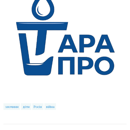
злочини
діти
Росія
війна