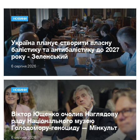
НОВИНИ
Україна планує створити власну
балістику та антибалістику до 2027
року - Зеленський
6 серпня 2026
НОВИНИ
Віктор Ющенко очолив Наглядову
раду Національного музею
Голодомору-геноциду — Мінкульт
6 серпня 2026