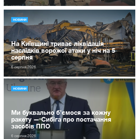
НОВИНИ
На Київщині триває ліквідація
наслідків ворожої атаки у ніч на 5
серпня
6 серпня 2026
НОВИНИ
Ми буквально б’ємося за кожну
ракету — Сибіга про постачання
засобів ППО
6 серпня 2026