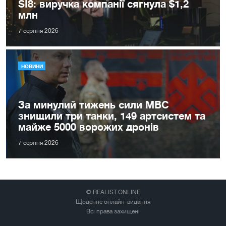
SI8: виручка компанії сягнула $1,2
млн
7 серпня 2026
НОВИНИ
За минулий тижень сили МВС
знищили три танки, 149 артсистем та
майже 5000 ворожих дронів
7 серпня 2026
© REALIST.ONLINE
Щоденне онлайн-видання
Всі права захищені