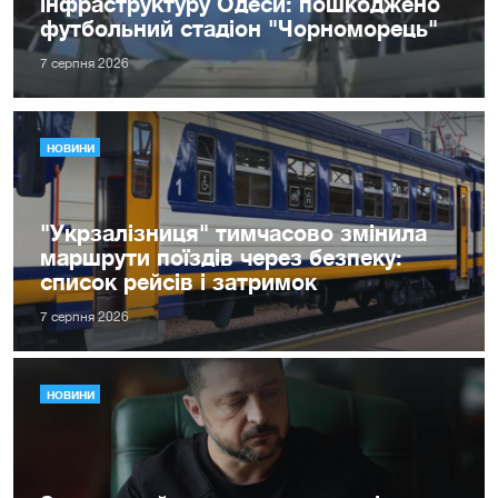
інфраструктуру Одеси: пошкоджено
футбольний стадіон "Чорноморець"
7 серпня 2026
НОВИНИ
"Укрзалізниця" тимчасово змінила
маршрути поїздів через безпеку:
список рейсів і затримок
7 серпня 2026
НОВИНИ