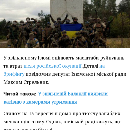
У звільненому Ізюмі оцінюють масштаби руйнувань
та втрат
після російської окупації
. Деталі
на
брифінгу
повідомив депутат Ізюмської міської ради
Максим Стрельник.
У звільненій Балаклії виявили
Читай також:
катівню з камерами утримання
Станом на 13 вересня відомо про тисячу загиблих
мешканців Ізюму. Однак, в міській раді кажуть, що
втрати значно більші.