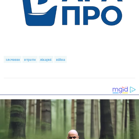
злочини
втрати
лікарні
війна