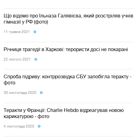
Що відомо про Ільназа Галявієва, який розстріляв учнів
гімназії у РФ (фото)
11 травня 2021
Річниця трагедії в Харкові: терористи досі не покарані
22 лютого 2021
Спроба підриву: контррозвідка СБУ запобігла теракту -
фото
30 листопада 2020
Теракти у Франції: Charlie Hebdo відреагував новою
карикатурою - фото
4 листопада 2020