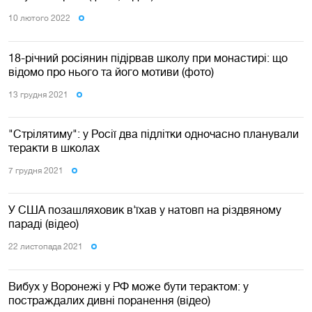
10 лютого 2022
18-річний росіянин підірвав школу при монастирі: що
відомо про нього та його мотиви (фото)
13 грудня 2021
"Стрілятиму": у Росії два підлітки одночасно планували
теракти в школах
7 грудня 2021
У США позашляховик в'їхав у натовп на різдвяному
параді (відео)
22 листопада 2021
Вибух у Воронежі у РФ може бути терактом: у
постраждалих дивні поранення (відео)