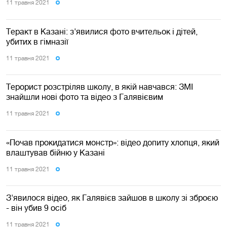
11 травня 2021
Теракт в Казані: з'явилися фото вчительок і дітей,
убитих в гімназії
11 травня 2021
Терорист розстріляв школу, в якій навчався: ЗМІ
знайшли нові фото та відео з Галявієвим
11 травня 2021
«Почав прокидатися монстр»: відео допиту хлопця, який
влаштував бійню у Казані
11 травня 2021
З'явилося відео, як Галявієв зайшов в школу зі зброєю
- він убив 9 осіб
11 травня 2021