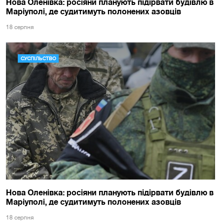
Нова Оленівка: росіяни планують підірвати будівлю в
Маріуполі, де судитимуть полонених азовців
18 серпня
СУСПІЛЬСТВО
Нова Оленівка: росіяни планують підірвати будівлю в
Маріуполі, де судитимуть полонених азовців
18 серпня