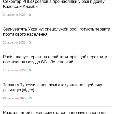
Секретар РНБО розповів про наслідки у разі підриву
Каховської дамби
21 жовтня 2022
Звинуватять Україну: спецслужби росії готують теракти
проти свого населення
20 жовтня 2022
Росія планує теракт на своїй території, щоб перекрити
постачання газу до ЄС - Зеленський
13 жовтня 2022
Теракт у Туреччині: невідомі атакували поліцейську
дільницю (відео)
27 вересня 2022
Розстріл дітей в Іжевську стався напрочуд вчасно для