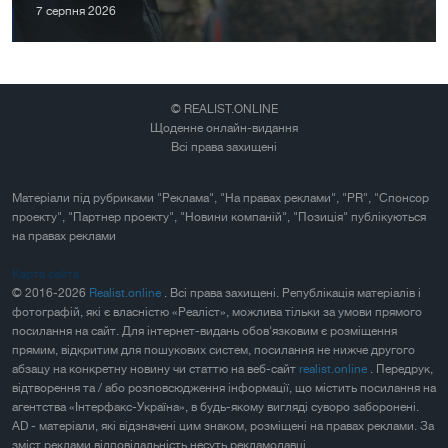
7 серпня 2026
© REALIST.ONLINE
Щоденне онлайн-видання
Всі права захищені
Матеріали під рубриками "Реклама", "На правах реклами", "PR", "Спонсор
проекту", "Партнер проекту", "Новини компаній", "Позиція" публікуються
на правах реклами
Карта сайта
© 2016-2026
Realist.online
. Всі права захищені. Републікація матеріалів і
фотографій, які є власністю «Реаліст», можлива тільки за умови прямого
посилання на сайт. Для інтернет-видань обов'язковим є розміщення
прямим, відкритим для пошукових систем, посилання не нижче другого
абзацу на конкретну новину чи статтю на веб-сайт
realist.online
. Передрук,
відтворення та / або розповсюдження інформації, що містить посилання на
агентства «Інтерфакс-Україна», в будь-якому вигляді суворо заборонені.
AD - матеріали, які відзначені цим знаком, розміщені на правах реклами. За
зміст реклами відповідальність несуть рекламодавці.