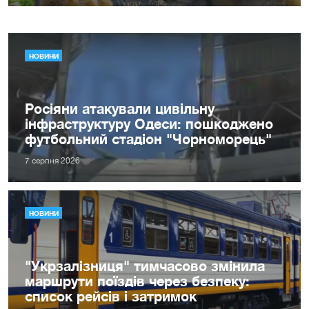
НОВИНИ
Росіяни атакували цивільну
інфраструктуру Одеси: пошкоджено
футбольний стадіон "Чорноморець"
7 серпня 2026
НОВИНИ
"Укрзалізниця" тимчасово змінила
маршрути поїздів через безпеку:
список рейсів і затримок