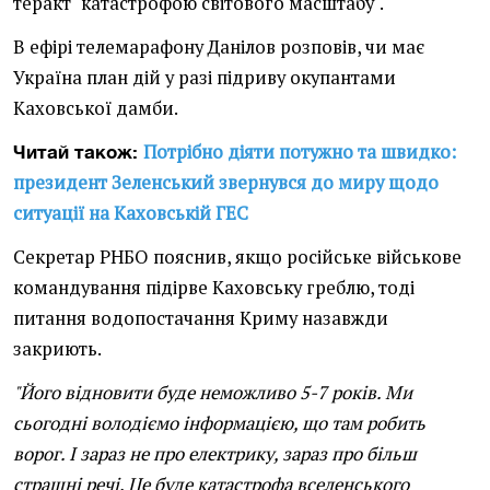
теракт "катастрофою світового масштабу".
В ефірі телемарафону Данілов розповів, чи має
Україна план дій у разі підриву окупантами
Каховської дамби.
Потрібно діяти потужно та швидко:
Читай також:
президент Зеленський звернувся до миру щодо
ситуації на Каховській ГЕС
Секретар РНБО пояснив, якщо російське військове
командування підірве Каховську греблю, тоді
питання водопостачання Криму назавжди
закриють.
"Його відновити буде неможливо 5-7 років. Ми
сьогодні володіємо інформацією, що там робить
ворог. І зараз не про електрику, зараз про більш
страшні речі. Це буде катастрофа вселенського