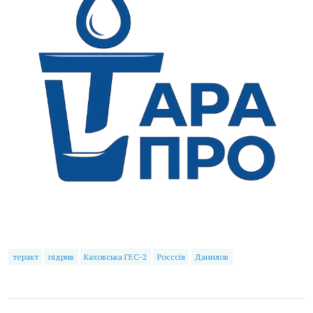
теракт
підрив
Каховська ГЕС-2
Росссія
Данилов