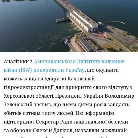
Аналітики з
Американського Інституту вивчення
війни (ISW) попередили Україну
, що окупанти
можуть завдати удару по Каховській
гідроелектростанції для прикриття свого відступу з
Херсонської області. Президент України Володимир
Зеленський заявив, що цими діями росія завдасть
збитків сотням тисяч людей. Цю інформацію
підтвердив і Секретар Ради національної безпеки
та оборони Олексій Данілов, назвавши можливий