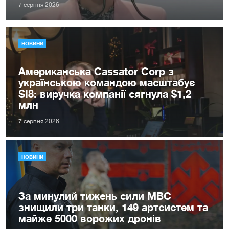
7 серпня 2026
НОВИНИ
Американська Cassator Corp з
українською командою масштабує
SI8: виручка компанії сягнула $1,2
млн
7 серпня 2026
НОВИНИ
За минулий тижень сили МВС
знищили три танки, 149 артсистем та
майже 5000 ворожих дронів