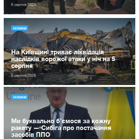
6 серпня 2026
НОВИНИ
На Київщині триває ліквідація
наслідків ворожої атаки у ніч на 5
серпня
6 серпня 2026
НОВИНИ
Ми буквально б’ємося за кожну
ракету — Сибіга про постачання
засобів ППО