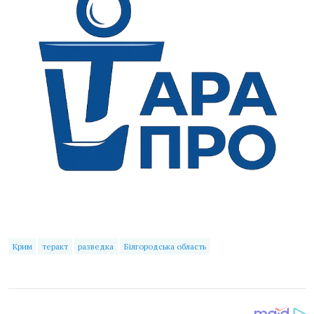
Крим
теракт
разведка
Білгородська область