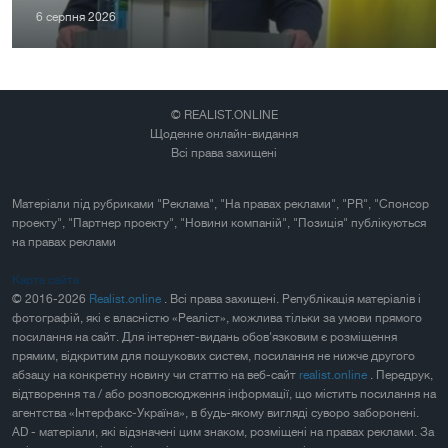
6 серпня 2026
© REALIST.ONLINE
Щоденне онлайн-видання
Всі права захищені
Матеріали під рубриками "Реклама", "На правах реклами", "PR", "Спонсор
проекту", "Партнер проекту", "Новини компаній", "Позиція" публікуються
на правах реклами
Карта сайта
© 2016-2026
Realist.online
. Всі права захищені. Републікація матеріалів і
фотографій, які є власністю «Реаліст», можлива тільки за умови прямого
посилання на сайт. Для інтернет-видань обов'язковим є розміщення
прямим, відкритим для пошукових систем, посилання не нижче другого
абзацу на конкретну новину чи статтю на веб-сайт
realist.online
. Передрук,
відтворення та / або розповсюдження інформації, що містить посилання на
агентства «Інтерфакс-Україна», в будь-якому вигляді суворо заборонені.
AD - матеріали, які відзначені цим знаком, розміщені на правах реклами. За