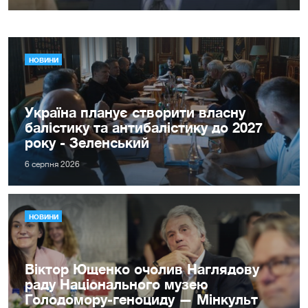
НОВИНИ
Україна планує створити власну
балістику та антибалістику до 2027
року - Зеленський
6 серпня 2026
НОВИНИ
Віктор Ющенко очолив Наглядову
раду Національного музею
Голодомору-геноциду — Мінкульт