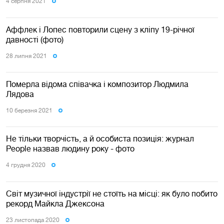
4 серпня 2021
Аффлек і Лопес повторили сцену з кліпу 19-річної
давності (фото)
28 липня 2021
Померла відома співачка і композитор Людмила
Лядова
10 березня 2021
Не тільки творчість, а й особиста позиція: журнал
People назвав людину року - фото
4 грудня 2020
Світ музичної індустрії не стоїть на місці: як було побито
рекорд Майкла Джексона
23 листопада 2020