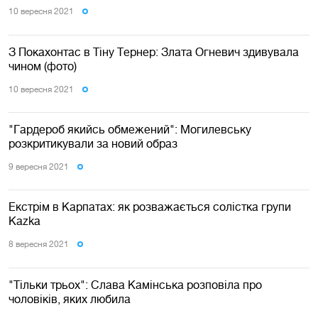
10 вересня 2021
З Покахонтас в Тіну Тернер: Злата Огневич здивувала
чином (фото)
10 вересня 2021
"Гардероб якийсь обмежений": Могилевську
розкритикували за новий образ
9 вересня 2021
Екстрім в Карпатах: як розважається солістка групи
Kazka
8 вересня 2021
"Тільки трьох": Слава Камінська розповіла про
чоловіків, яких любила