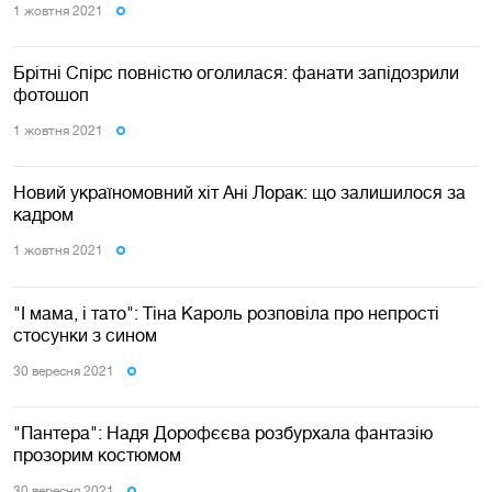
1 жовтня 2021
Брітні Спірс повністю оголилася: фанати запідозрили
фотошоп
1 жовтня 2021
Новий україномовний хіт Ані Лорак: що залишилося за
кадром
1 жовтня 2021
"І мама, і тато": Тіна Кароль розповіла про непрості
стосунки з сином
30 вересня 2021
"Пантера": Надя Дорофєєва розбурхала фантазію
прозорим костюмом
30 вересня 2021