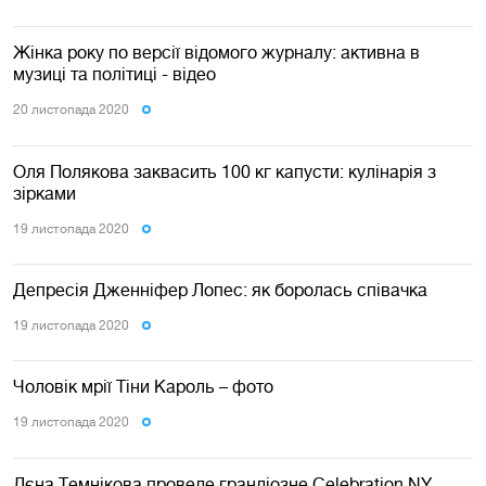
Жінка року по версії відомого журналу: активна в
музиці та політиці - відео
20 листопада 2020
Оля Полякова заквасить 100 кг капусти: кулінарія з
зірками
19 листопада 2020
Депресія Дженніфер Лопес: як боролась співачка
19 листопада 2020
Чоловік мрії Тіни Кароль – фото
19 листопада 2020
Лєна Темнікова проведе грандіозне Celebration NY