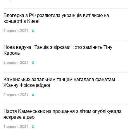
Блогерка з РФ розлютила українців витівкою на
концерті в Києві
6 вересня 2021
Нова ведуча "Танців з зірками": хто замінить Тіну
Кароль
3 вересня 2021
Каменських запальним танцем нагадала фанатам
Жанну Фріске (відео)
2 вересня 2021
Настя Каменських на прощання з літом опублікувала
яскраве відео
1 вересня 2021