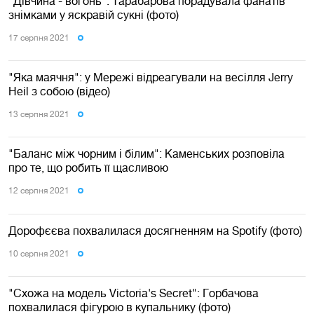
"Дівчина - вогонь": Тарабарова порадувала фанатів
знімками у яскравій сукні (фото)
17 серпня 2021
"Яка маячня": у Мережі відреагували на весілля Jerry
Heil з собою (відео)
13 серпня 2021
"Баланс між чорним і білим": Каменських розповіла
про те, що робить її щасливою
12 серпня 2021
Дорофєєва похвалилася досягненням на Spotify (фото)
10 серпня 2021
"Схожа на модель Victoria's Secret": Горбачова
похвалилася фігурою в купальнику (фото)