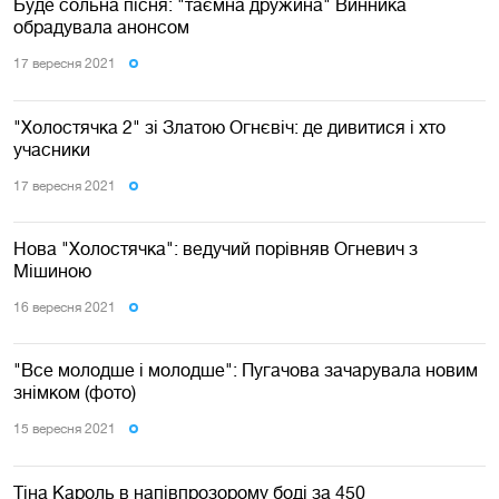
Буде сольна пісня: "таємна дружина" Винника
обрадувала анонсом
17 вересня 2021
"Холостячка 2" зі Златою Огнєвіч: де дивитися і хто
учасники
17 вересня 2021
Нова "Холостячка": ведучий порівняв Огневич з
Мішиною
16 вересня 2021
"Все молодше і молодше": Пугачова зачарувала новим
знімком (фото)
15 вересня 2021
Тіна Кароль в напівпрозорому боді за 450