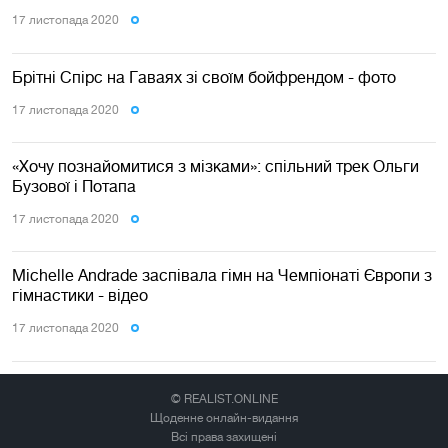
17 листопада 2020
Брітні Спірс на Гаваях зі своїм бойфрендом - фото
17 листопада 2020
«Хочу познайомитися з мізками»: спільний трек Ольги
Бузової і Потапа
17 листопада 2020
Michelle Andrade заспівала гімн на Чемпіонаті Європи з
гімнастики - відео
17 листопада 2020
© REALIST.ONLINE
Щоденне онлайн-видання
Всі права захищені