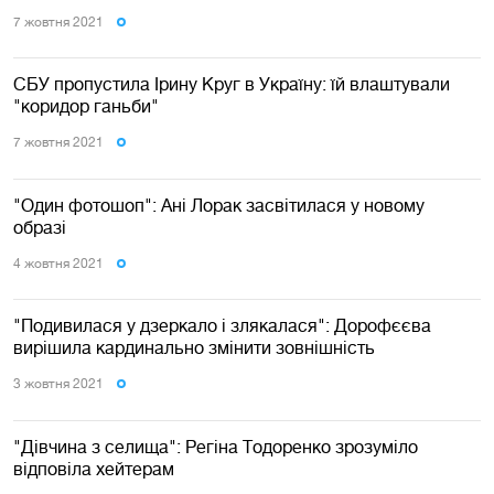
7 жовтня 2021
СБУ пропустила Ірину Круг в Україну: їй влаштували
"коридор ганьби"
7 жовтня 2021
"Один фотошоп": Ані Лорак засвітилася у новому
образі
4 жовтня 2021
"Подивилася у дзеркало і злякалася": Дорофєєва
вирішила кардинально змінити зовнішність
3 жовтня 2021
"Дівчина з селища": Регіна Тодоренко зрозуміло
відповіла хейтерам