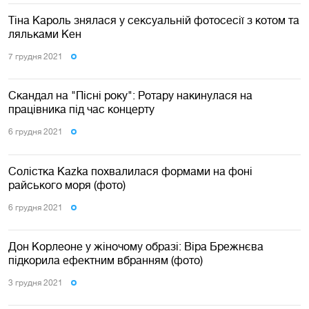
Тіна Кароль знялася у сексуальній фотосесії з котом та
ляльками Кен
7 грудня 2021
Скандал на "Пісні року": Ротару накинулася на
працівника під час концерту
6 грудня 2021
Солістка Kazka похвалилася формами на фоні
райського моря (фото)
6 грудня 2021
Дон Корлеоне у жіночому образі: Віра Брежнєва
підкорила ефектним вбранням (фото)
3 грудня 2021