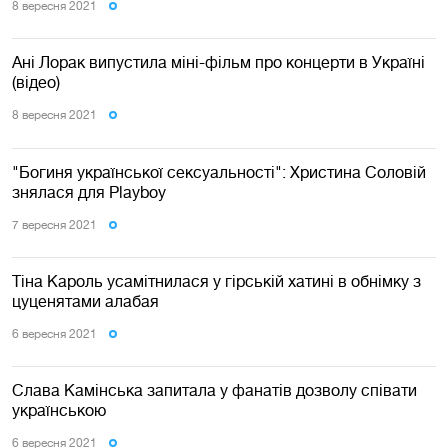
8 вересня 2021
Ані Лорак випустила міні-фільм про концерти в Україні
(відео)
8 вересня 2021
"Богиня української сексуальності": Христина Соловій
знялася для Playboy
7 вересня 2021
Тіна Кароль усамітнилася у гірській хатині в обнімку з
цуценятами алабая
6 вересня 2021
Слава Камінська запитала у фанатів дозволу співати
українською
6 вересня 2021