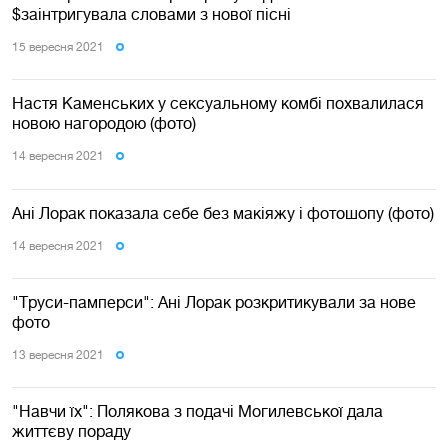
$заінтригувала словами з нової пісні
15 вересня 2021
Настя Каменських у сексуальному комбі похвалилася
новою нагородою (фото)
14 вересня 2021
Ані Лорак показала себе без макіяжу і фотошопу (фото)
14 вересня 2021
"Труси-памперси": Ані Лорак розкритикували за нове
фото
13 вересня 2021
"Навчи їх": Полякова з подачі Могилевської дала
життєву пораду