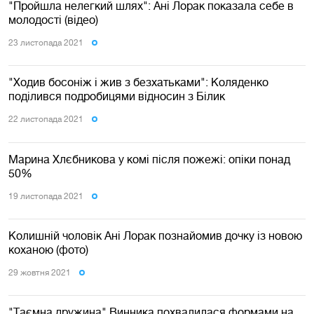
"Пройшла нелегкий шлях": Ані Лорак показала себе в
молодості (відео)
23 листопада 2021
"Ходив босоніж і жив з безхатьками": Коляденко
поділився подробицями відносин з Білик
22 листопада 2021
Марина Хлєбникова у комі після пожежі: опіки понад
50%
19 листопада 2021
Колишній чоловік Ані Лорак познайомив дочку із новою
коханою (фото)
29 жовтня 2021
"Таємна дружина" Винника похвалилася формами на