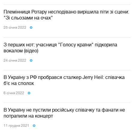
Племінниця Ротару несподівано вирішила піти зі сцени:
"Зі сльозами на очах"
25 сiчня 2022
З перших нот: учасниця "Голосу країни" підкорила
вокалом (відео)
24 сiчня 2022
В Україну з РФ пробрався сталкер Jerry Heil: співачка
б'є на сполох
6 сiчня 2022
В Україну не пустили російську співачку та фанати не
потрапили на концерт
11 грудня 2021