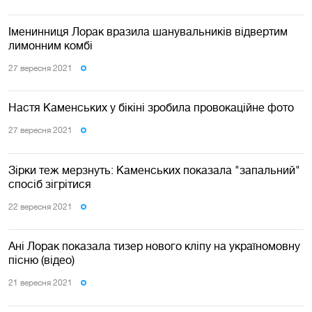
Іменинниця Лорак вразила шанувальників відвертим
лимонним комбі
27 вересня 2021
Настя Каменських у бікіні зробила провокаційне фото
27 вересня 2021
Зірки теж мерзнуть: Каменських показала "запальний"
спосіб зігрітися
22 вересня 2021
Ані Лорак показала тизер нового кліпу на україномовну
пісню (відео)
21 вересня 2021