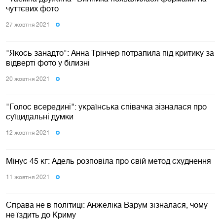
чуттєвих фото
27 жовтня 2021
"Якось занадто": Анна Трінчер потрапила під критику за
відверті фото у білизні
20 жовтня 2021
"Голос всередині": українська співачка зізналася про
суїцидальні думки
12 жовтня 2021
Мінус 45 кг: Адель розповіла про свій метод схуднення
11 жовтня 2021
Справа не в політиці: Анжеліка Варум зізналася, чому
не їздить до Криму