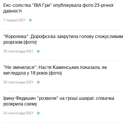
Екс-солістка "ВІА Гри" опублікувала фото 23-річної
давності
1 грудня 2021
"Королева": Дорофєєва закрутила голову спокусливим
розрізом (фото)
30 листопада 2021
"Не змінилася": Настя Каменських показала, як
виглядала у 18 років (фото)
30 листопада 2021
Ірину Федишин "розвели" на гроші шахраї: співачка
розкрила схему
24 листопада 2021