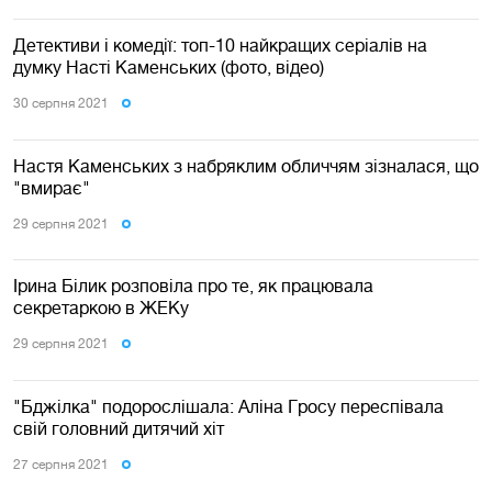
Детективи і комедії: топ-10 найкращих серіалів на
думку Насті Каменських (фото, відео)
30 серпня 2021
Настя Каменських з набряклим обличчям зізналася, що
"вмирає"
29 серпня 2021
Ірина Білик розповіла про те, як працювала
секретаркою в ЖЕКу
29 серпня 2021
"Бджiлка" подорослішала: Аліна Гросу переспівала
свій головний дитячий хіт
27 серпня 2021