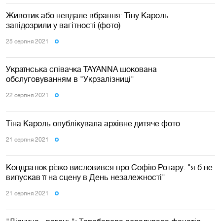
Животик або невдале вбрання: Тіну Кароль
запідозрили у вагітності (фото)
25 серпня 2021
Українська співачка TAYANNA шокована
обслуговуванням в "Укрзалізниці"
22 серпня 2021
Тіна Кароль опублікувала архівне дитяче фото
21 серпня 2021
Кондратюк різко висловився про Софію Ротару: "я б не
випускав її на сцену в День незалежності"
21 серпня 2021