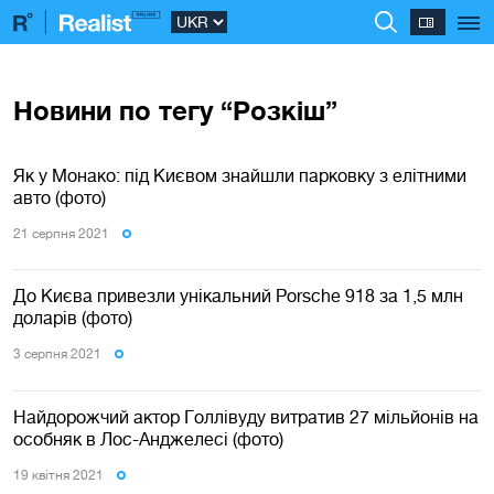
Новини по тегу “Розкіш”
Як у Монако: під Києвом знайшли парковку з елітними
авто (фото)
21 серпня 2021
До Києва привезли унікальний Porsche 918 за 1,5 млн
доларів (фото)
3 серпня 2021
Найдорожчий актор Голлівуду витратив 27 мільйонів на
особняк в Лос-Анджелесі (фото)
19 квiтня 2021