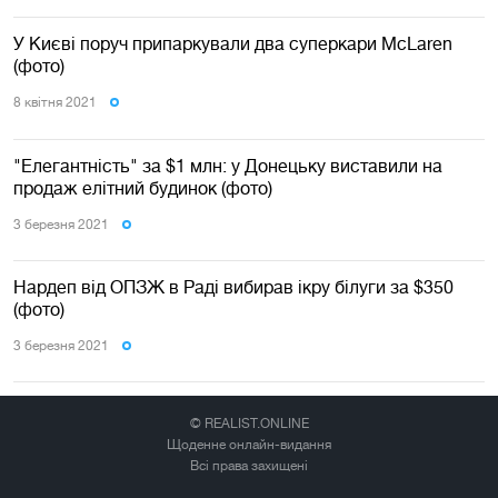
У Києві поруч припаркували два суперкари McLaren
(фото)
8 квiтня 2021
"Елегантність" за $1 млн: у Донецьку виставили на
продаж елітний будинок (фото)
3 березня 2021
Нардеп від ОПЗЖ в Раді вибирав ікру білуги за $350
(фото)
3 березня 2021
© REALIST.ONLINE
Щоденне онлайн-видання
Всі права захищені