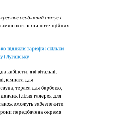
креслює особливий статус і
 заманюють вони потенційних
зко підняли тарифи: скільки
 і Луганську
ва кабінети, дві вітальні,
і, кімната для
сауна, тераса для барбекю,
данчик і літня галерея для
 також зможуть забезпечити
хорони передбачена окрема