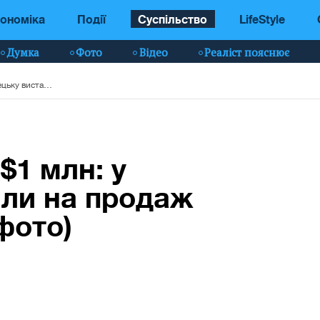
ономіка
Події
Суспільство
LifeStyle
Думка
Фото
Відео
Реаліст пояснює
"Елегантність" за $1 млн: у Донецьку виставили на продаж елітний будинок (фото)
$1 млн: у
ли на продаж
фото)