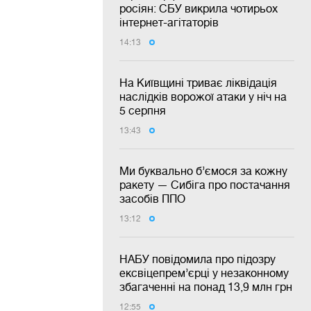
росіян: СБУ викрила чотирьох
інтернет-агітаторів
14:13
На Київщині триває ліквідація
наслідків ворожої атаки у ніч на
5 серпня
13:43
Ми буквально б’ємося за кожну
ракету — Сибіга про постачання
засобів ППО
13:12
НАБУ повідомила про підозру
ексвіцепрем’єрці у незаконному
збагаченні на понад 13,9 млн грн
12:55