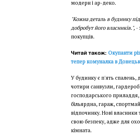
модерн і ар-деко.
"Кожна деталь в будинку під
добробут його власників.",
-
покупців.
Окупанти рі
Читай також:
тепер комуналка в Донецьку
У будинку є п'ять спалень, д
чотири санвузли, гардеробн
господарського приладдя, 
більярдна, гараж, спортмай
відпочинку. Нові власники
свою безпеку, адже для о
кімната.