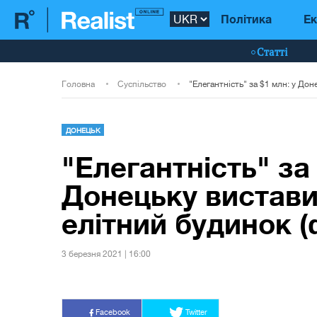
Політика
Ек
Статті
Головна
Суспільство
ДОНЕЦЬК
"Елегантність" за 
Донецьку вистави
елітний будинок (
3 березня 2021 | 16:00
Facebook
Twitter