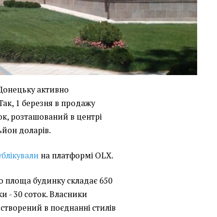
Донецьку активно
Так, 1 березня в продажу
к, розташований в центрі
ьйон доларів.
ублікували
на платформі OLX.
о площа будинку складає 650
ки - 30 соток. Власники
 створений в поєднанні стилів