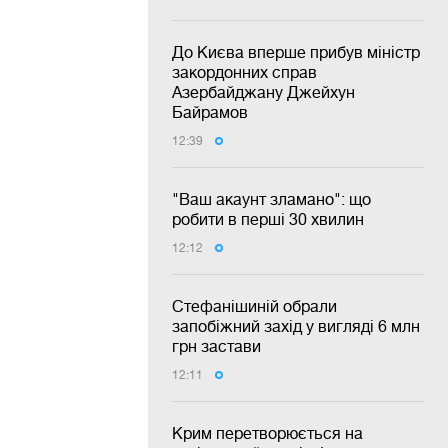
До Києва вперше прибув міністр
закордонних справ
Азербайджану Джейхун
Байрамов
12:39
"Ваш акаунт зламано": що
робити в перші 30 хвилин
12:12
Стефанішиній обрали
запобіжний захід у вигляді 6 млн
грн застави
12:11
Крим перетворюється на