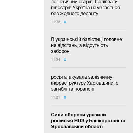
логістичний острів. Ізолювати
півострів Україна намагається
без жодного десанту
11:38
В українській балістиці головне
не відстань, а відсутність
заборон
11:34
росія атакувала залізничну
інфраструктуру Харківщини: є
загиблі та поранені
11:21
Сили оборони уразили
російські НПЗ у Башкорстані та
Ярославській області