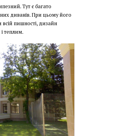
пезний. Тут є багато
яних диванів. При цьому його
 всій пишності, дизайн
і теплим.