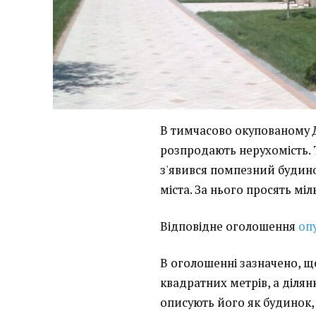
В тимчасово окупованому 
розпродають нерухомість. 
з'явився помпезний будино
міста. За нього просять міл
Відповідне оголошення
оп
В оголошенні зазначено, щ
квадратних метрів, а ділян
описують його як будинок,