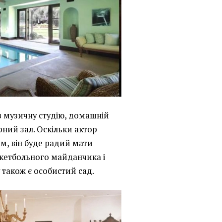
в музичну студію, домашній
рний зал. Оскільки актор
м, він буде радий мати
скетбольного майданчика і
у також є особистий сад.