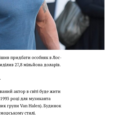
ішив придбати особняк в Лос-
иділив 27,8 мільйона доларів.
.
аний актор в світі буде жити
 1993 році для музиканта
ник групи Van Halen). Будинок
морському стилі.