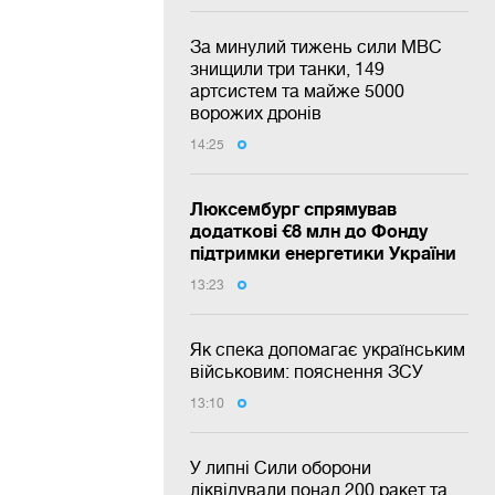
За минулий тижень сили МВС
знищили три танки, 149
артсистем та майже 5000
ворожих дронів
14:25
Люксембург спрямував
додаткові €8 млн до Фонду
підтримки енергетики України
13:23
Як спека допомагає українським
військовим: пояснення ЗСУ
13:10
У липні Сили оборони
ліквідували понад 200 ракет та