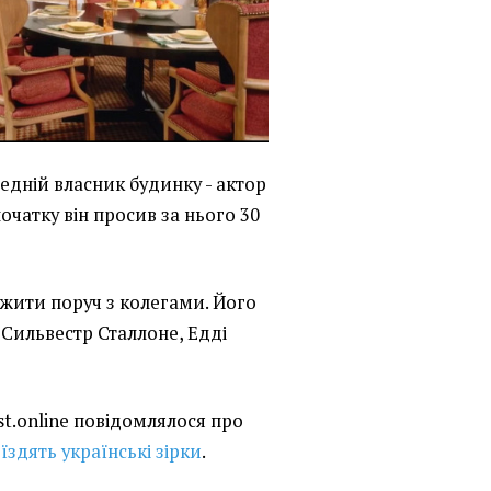
едній власник будинку - актор
очатку він просив за нього 30
жити поруч з колегами. Його
 Сильвестр Сталлоне, Едді
st.online повідомлялося про
їздять українські зірки
.