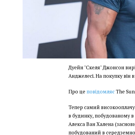
Дуейн "Скеля" Джонсон вир
Анджелесі. На покупку він в
Про це
повідомляє
The Sun
Тепер самий високооплачув
в будинку, побудованому в
Алекса Ван Халена (заснов
побудований в середземно