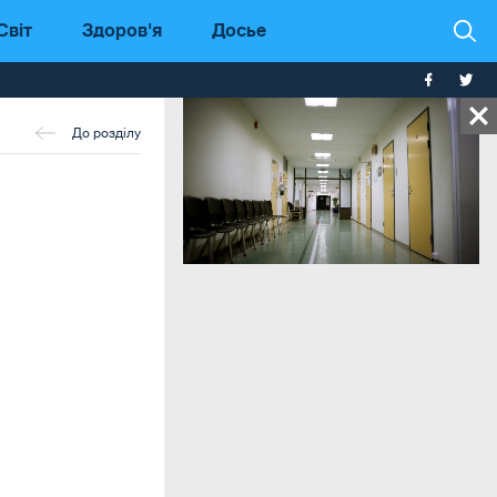
Світ
Здоров'я
Досье
До розділу