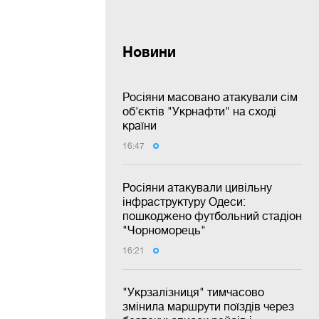
Новини
Росіяни масовано атакували сім
об'єктів "Укрнафти" на сході
країни
16:47
Росіяни атакували цивільну
інфраструктуру Одеси:
пошкоджено футбольний стадіон
"Чорноморець"
16:21
"Укрзалізниця" тимчасово
змінила маршрути поїздів через