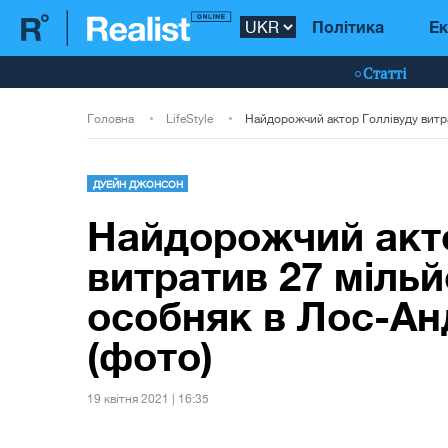
Політика
Ек
Статті
Головна
LifeStyle
ДУЕЙН ДЖОНСОН
Найдорожчий акто
витратив 27 мільй
особняк в Лос-Ан
(фото)
19 квiтня 2021 | 16:35