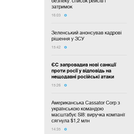
безпеку: список рейсів і
затримок
16:03
Зеленський анонсував кадрові
рішення у ЗСУ
15:42
ЄС запровадив нові санкції
проти росії у відповідь на
нещодавні російські атаки
15:26
Американська Cassator Corp з
українською командою
масштабує SI8: виручка компанії
сягнула $1,2 млн
14:35