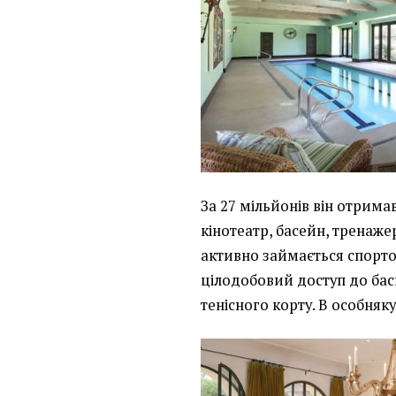
За 27 мільйонів він отрима
кінотеатр, басейн, тренаже
активно займається спорто
цілодобовий доступ до ба
тенісного корту. В особняк