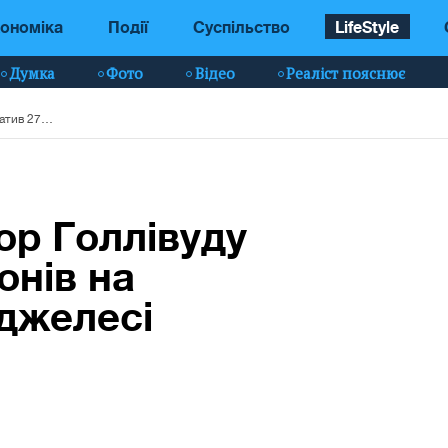
ономіка
Події
Суспільство
LifeStyle
Думка
Фото
Відео
Реаліст пояснює
Найдорожчий актор Голлівуду витратив 27 мільйонів на особняк в Лос-Анджелесі (фото)
р Голлівуду
онів на
джелесі