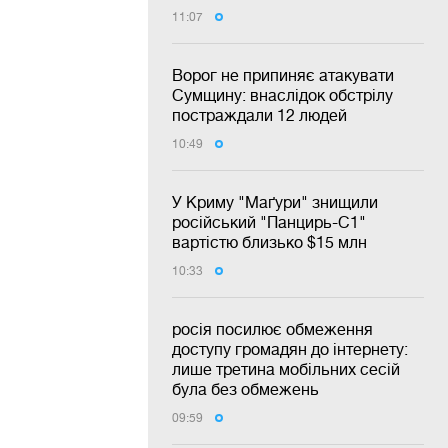
11:07
Ворог не припиняє атакувати
Сумщину: внаслідок обстрілу
постраждали 12 людей
10:49
У Криму "Маґури" знищили
російський "Панцирь-С1"
вартістю близько $15 млн
10:33
росія посилює обмеження
доступу громадян до інтернету:
лише третина мобільних сесій
була без обмежень
09:59