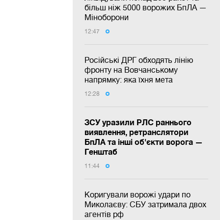
більш ніж 5000 ворожих БпЛА —
Міноборони
12:47
Російські ДРГ обходять лінію
фронту на Вовчанському
напрямку: яка їхня мета
12:28
ЗСУ уразили РЛС раннього
виявлення, ретранслятори
БпЛА та інші об'єкти ворога —
Генштаб
11:44
Коригували ворожі удари по
Миколаєву: СБУ затримала двох
агентів рф