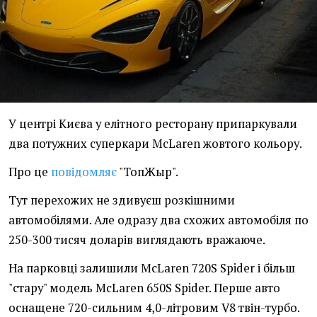
У центрі Києва у елітного ресторану припаркували
два потужних суперкари McLaren жовтого кольору.
Про це
повідомляє
"ТопЖыр".
Тут перехожих не здивуєш розкішними
автомобілями. Але одразу два схожих автомобіля по
250-300 тисяч доларів виглядають вражаюче.
На парковці залишили McLaren 720S Spider і більш
"стару" модель McLaren 650S Spider. Перше авто
оснащене 720-сильним 4,0-літровим V8 твін-турбо.