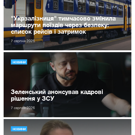
"Укрзалізниця" тимчасово змінила
маршрути поїздів через безпеку:
список рейсів і затримок
7 серпня 2026
НОВИНИ
Зеленський анонсував кадрові
рішення у ЗСУ
7 серпня 2026
НОВИНИ