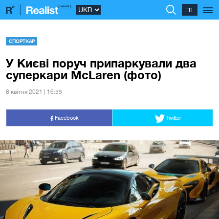
СПОРТКАР
У Києві поруч припаркували два
суперкари McLaren (фото)
8 квiтня 2021 | 16:55
Facebook
Twitter