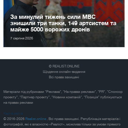
За минулий тижень сили МВС
знищили три танки, 149 артсистем та
майже 5000 ворожих дронів
7 серпня 2026
© REALIST.ONLINE
Щоденне онлайн-видання
Всі права захищені
Матеріали під рубриками "Реклама", "На правах реклами", "PR", "Спонсор
проекту", "Партнер проекту", "Новини компаній", "Позиція" публікуються
на правах реклами
Карта сайта
© 2016-2026
Realist.online
. Всі права захищені. Републікація матеріалів і
фотографій, які є власністю «Реаліст», можлива тільки за умови прямого